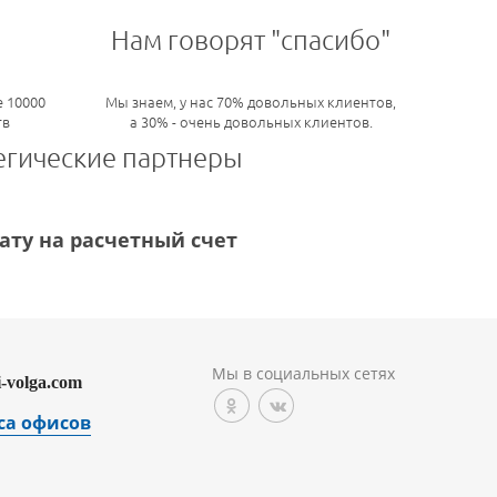
Нам говорят "спасибо"
 10000
Мы знаем, у нас 70% довольных клиентов,
тв
а 30% - очень довольных клиентов.
егические партнеры
ту на расчетный счет
Мы в социальных сетях
i-volga.com
са офисов