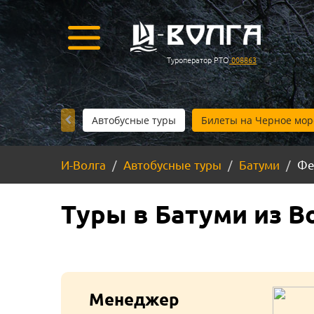
Туроператор РТО
008863
Автобусные туры
Билеты на Черное мор
И-Волга
Автобусные туры
Батуми
Фе
Туры в Батуми из В
Менеджер