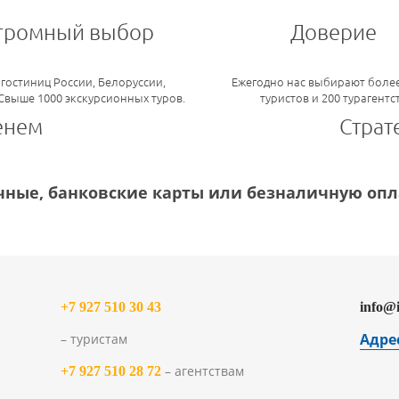
громный выбор
Доверие
 гостиниц России, Белоруссии,
Ежегодно нас выбирают более
 Свыше 1000 экскурсионных туров.
туристов и 200 турагентс
енем
Страт
ные, банковские карты или безналичную опла
+7 927 510 30 43
info@
Адре
– туристам
– агентствам
+7 927 510 28 72