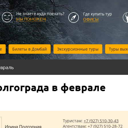
Не знаете куда поехать?
Где купить тур
МЫ ПОМОЖЕМ
ОФИСЫ
е
Билеты в Домбай
Экскурсионные туры
Туры вых
враль
олгограда в феврале
Туристам:
+7 (927) 510-30-43
Ирина Подгорная
Агентствам:
+7 (927) 510-28-72