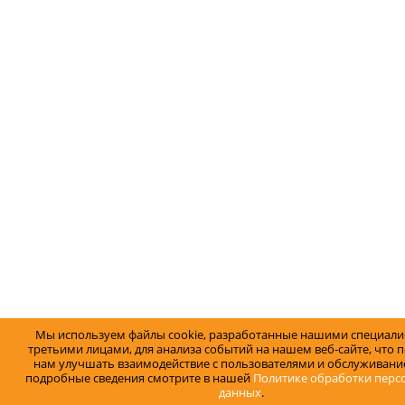
Мы используем файлы cookie, разработанные нашими специали
третьими лицами, для анализа событий на нашем веб-сайте, что 
нам улучшать взаимодействие с пользователями и обслуживание
подробные сведения смотрите в нашей
Политике обработки перс
данных
.