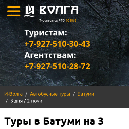
Туроператор РТО
008863
Туристам:
+7-927-510-30-43
Агентствам:
+7-927-510-28-72
И-Волга
Автобусные туры
Батуми
3 дня / 2 ночи
Туры в Батуми на 3