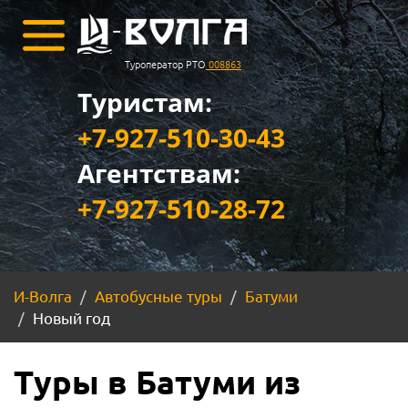
Туроператор РТО
008863
Туристам:
+7-927-510-30-43
Агентствам:
+7-927-510-28-72
И-Волга
Автобусные туры
Батуми
Новый год
Туры в Батуми из