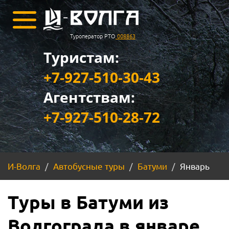
Туроператор РТО
008863
Туристам:
+7-927-510-30-43
Агентствам:
+7-927-510-28-72
И-Волга
Автобусные туры
Батуми
Январь
Туры в Батуми из
Волгограда в январе