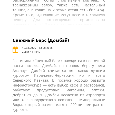
распоряжении гостей спортивный комплекс с
тренажерным залом, также есть настольный
теннис, а в холле на 2 этаже отеля есть бильярд.
Кроме того, отдыхающие могут посетить соляную
пещеру. Для автовладельцев организована
парковка, сеть wi-fi доступна только в холле.
Снежный Барс (Домбай)
12.08.2026 – 13.08.2026
2 дня / 1 ночь
Гостиница «Снежный Барс» находится в восточной
части поселка Домбай, на правом берегу реки
Аманауз. Домбай считается не только лучшим
курортом Карачаево-Черкессии, но и всего
Северного Кавказа. В поселке хорошо развита
инфраструктура — есть выбор кафе и ресторанов,
работают продуктовые магазины, аптеки.
Добраться до п. Домбай несложно из аэропорта
или железнодорожного вокзала г. Минеральные
Воды, который разместился в 220 километрах от
курорта.