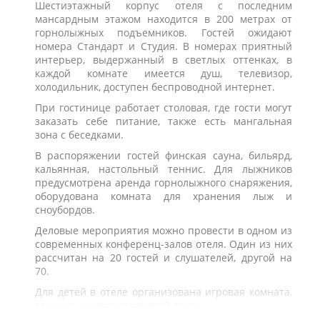
Шестиэтажный корпус отеля с последним
мансардным этажом находится в 200 метрах от
горнолыжных подъемников. Гостей ожидают
номера Стандарт и Студия. В номерах приятный
интерьер, выдержанный в светлых оттенках, в
каждой комнате имеется душ, телевизор,
холодильник, доступен беспроводной интернет.
При гостинице работает столовая, где гости могут
заказать себе питание, также есть мангальная
зона с беседками.
В распоряжении гостей финская сауна, бильярд,
кальянная, настольный теннис. Для лыжников
предусмотрена аренда горнолыжного снаряжения,
оборудована комната для хранения лыж и
сноубордов.
Деловые мероприятия можно провести в одном из
современных конференц-залов отеля. Один из них
рассчитан на 20 гостей и слушателей, другой на
70.
Для детей в отеле организована игровая комната,
где малыши проводят свой досуг.