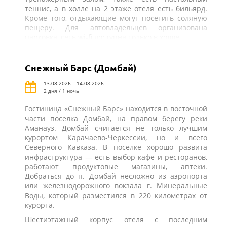
теннис, а в холле на 2 этаже отеля есть бильярд.
Кроме того, отдыхающие могут посетить соляную
пещеру. Для автовладельцев организована
парковка, сеть wi-fi доступна только в холле.
Снежный Барс (Домбай)
13.08.2026 – 14.08.2026
2 дня / 1 ночь
Гостиница «Снежный Барс» находится в восточной
части поселка Домбай, на правом берегу реки
Аманауз. Домбай считается не только лучшим
курортом Карачаево-Черкессии, но и всего
Северного Кавказа. В поселке хорошо развита
инфраструктура — есть выбор кафе и ресторанов,
работают продуктовые магазины, аптеки.
Добраться до п. Домбай несложно из аэропорта
или железнодорожного вокзала г. Минеральные
Воды, который разместился в 220 километрах от
курорта.
Шестиэтажный корпус отеля с последним