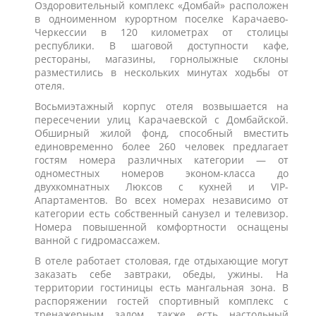
Оздоровительный комплекс «Домбай» расположен
в одноименном курортном поселке Карачаево-
Черкессии в 120 километрах от столицы
республики. В шаговой доступности кафе,
рестораны, магазины, горнолыжные склоны
разместились в нескольких минутах ходьбы от
отеля.
Восьмиэтажный корпус отеля возвышается на
пересечении улиц Карачаевской с Домбайской.
Обширный жилой фонд, способный вместить
единовременно более 260 человек предлагает
гостям номера различных категории — от
одноместных номеров эконом-класса до
двухкомнатных Люксов с кухней и VIP-
Апартаментов. Во всех номерах независимо от
категории есть собственный санузел и телевизор.
Номера повышенной комфортности оснащены
ванной с гидромассажем.
В отеле работает столовая, где отдыхающие могут
заказать себе завтраки, обеды, ужины. На
территории гостиницы есть мангальная зона. В
распоряжении гостей спортивный комплекс с
тренажерным залом, также есть настольный