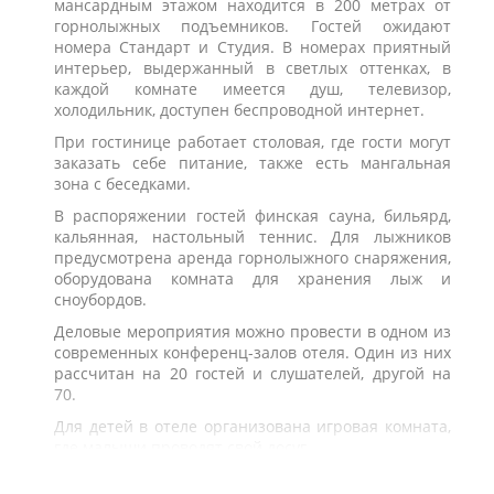
мансардным этажом находится в 200 метрах от
горнолыжных подъемников. Гостей ожидают
номера Стандарт и Студия. В номерах приятный
интерьер, выдержанный в светлых оттенках, в
каждой комнате имеется душ, телевизор,
холодильник, доступен беспроводной интернет.
При гостинице работает столовая, где гости могут
заказать себе питание, также есть мангальная
зона с беседками.
В распоряжении гостей финская сауна, бильярд,
кальянная, настольный теннис. Для лыжников
предусмотрена аренда горнолыжного снаряжения,
оборудована комната для хранения лыж и
сноубордов.
Деловые мероприятия можно провести в одном из
современных конференц-залов отеля. Один из них
рассчитан на 20 гостей и слушателей, другой на
70.
Для детей в отеле организована игровая комната,
где малыши проводят свой досуг.