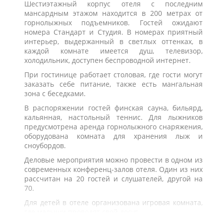
Шестиэтажный корпус отеля с последним
мансардным этажом находится в 200 метрах от
горнолыжных подъемников. Гостей ожидают
номера Стандарт и Студия. В номерах приятный
интерьер, выдержанный в светлых оттенках, в
каждой комнате имеется душ, телевизор,
холодильник, доступен беспроводной интернет.
При гостинице работает столовая, где гости могут
заказать себе питание, также есть мангальная
зона с беседками.
В распоряжении гостей финская сауна, бильярд,
кальянная, настольный теннис. Для лыжников
предусмотрена аренда горнолыжного снаряжения,
оборудована комната для хранения лыж и
сноубордов.
Деловые мероприятия можно провести в одном из
современных конференц-залов отеля. Один из них
рассчитан на 20 гостей и слушателей, другой на
70.
Для детей в отеле организована игровая комната,
где малыши проводят свой досуг.