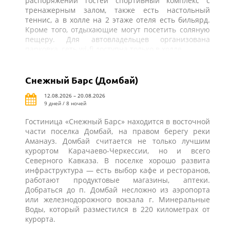
распоряжении гостей спортивный комплекс с
тренажерным залом, также есть настольный
теннис, а в холле на 2 этаже отеля есть бильярд.
Кроме того, отдыхающие могут посетить соляную
пещеру. Для автовладельцев организована
парковка, сеть wi-fi доступна только в холле.
Снежный Барс (Домбай)
12.08.2026 – 20.08.2026
9 дней / 8 ночей
Гостиница «Снежный Барс» находится в восточной
части поселка Домбай, на правом берегу реки
Аманауз. Домбай считается не только лучшим
курортом Карачаево-Черкессии, но и всего
Северного Кавказа. В поселке хорошо развита
инфраструктура — есть выбор кафе и ресторанов,
работают продуктовые магазины, аптеки.
Добраться до п. Домбай несложно из аэропорта
или железнодорожного вокзала г. Минеральные
Воды, который разместился в 220 километрах от
курорта.