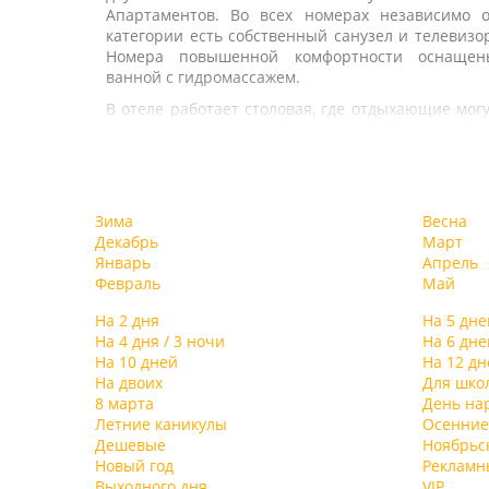
Апартаментов. Во всех номерах независимо о
категории есть собственный санузел и телевизо
Номера повышенной комфортности оснащен
ванной с гидромассажем.
В отеле работает столовая, где отдыхающие мог
заказать себе завтраки, обеды, ужины. Н
территории гостиницы есть мангальная зона. 
распоряжении гостей спортивный комплекс 
тренажерным залом, также есть настольны
теннис, а в холле на 2 этаже отеля есть бильяр
Зима
Весна
Кроме того, отдыхающие могут посетить солян
Декабрь
Март
пещеру. Для автовладельцев организован
Январь
Апрель
парковка, сеть wi-fi доступна только в холле.
Февраль
Май
На 2 дня
На 5 дне
На 4 дня / 3 ночи
На 6 дне
На 10 дней
На 12 дн
На двоих
Для шко
8 марта
День на
Летние каникулы
Осенние
Дешевые
Ноябрьс
Новый год
Рекламн
Выходного дня
VIP