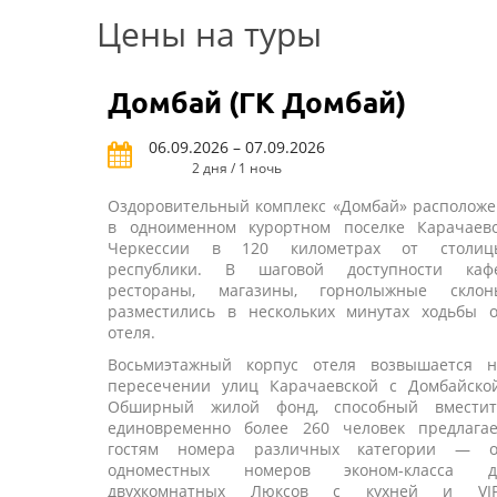
Цены на туры
Домбай (ГК Домбай)
06.09.2026 – 07.09.2026
2 дня / 1 ночь
Оздоровительный комплекс «Домбай» расположе
в одноименном курортном поселке Карачаево
Черкессии в 120 километрах от столиц
республики. В шаговой доступности кафе
рестораны, магазины, горнолыжные склон
разместились в нескольких минутах ходьбы о
отеля.
Восьмиэтажный корпус отеля возвышается н
пересечении улиц Карачаевской с Домбайской
Обширный жилой фонд, способный вместит
единовременно более 260 человек предлагае
гостям номера различных категории — о
одноместных номеров эконом-класса д
двухкомнатных Люксов с кухней и VIP