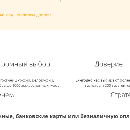
тки персональных данных
громный выбор
Доверие
 гостиниц России, Белоруссии,
Ежегодно нас выбирают более
 Свыше 1000 экскурсионных туров.
туристов и 200 турагентс
енем
Страт
ные, банковские карты или безналичную опла