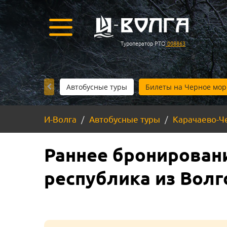
Туроператор РТО
008863
Автобусные туры
Билеты на Черное мор
И-Волга
Автобусные туры
Карачаево-Ч
Раннее бронировани
республика из Волг