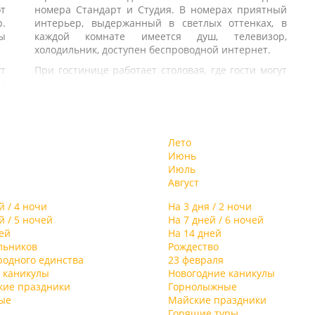
т
номера Стандарт и Студия. В номерах приятный
р.
интерьер, выдержанный в светлых оттенках, в
ы
каждой комнате имеется душ, телевизор,
холодильник, доступен беспроводной интернет.
ут
При гостинице работает столовая, где гости могут
а
заказать себе питание, также есть мангальная
В
зона с беседками.
с
В распоряжении гостей финская сауна, бильярд,
й
кальянная, настольный теннис. Для лыжников
д.
Лето
предусмотрена аренда горнолыжного снаряжения,
ую
Июнь
оборудована комната для хранения лыж и
а
Июль
сноубордов.
Август
Деловые мероприятия можно провести в одном из
современных конференц-залов отеля. Один из них
й / 4 ночи
На 3 дня / 2 ночи
рассчитан на 20 гостей и слушателей, другой на
й / 5 ночей
На 7 дней / 6 ночей
70.
ей
На 14 дней
льников
Рождество
Для детей в отеле организована игровая комната,
родного единства
23 февраля
где малыши проводят свой досуг.
 каникулы
Новогодние каникулы
кие праздники
Горнолыжные
ые
Майские праздники
Горящие туры