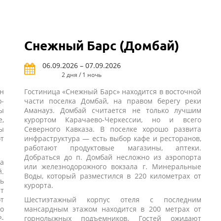
Снежный Барс (Домбай)
06.09.2026 – 07.09.2026
2 дня / 1 ночь
н
Гостиница «Снежный Барс» находится в восточной
-
части поселка Домбай, на правом берегу реки
ы
Аманауз. Домбай считается не только лучшим
,
курортом Карачаево-Черкессии, но и всего
ы
Северного Кавказа. В поселке хорошо развита
т
инфраструктура — есть выбор кафе и ресторанов,
работают продуктовые магазины, аптеки.
Добраться до п. Домбай несложно из аэропорта
а
или железнодорожного вокзала г. Минеральные
.
Воды, который разместился в 220 километрах от
ь
курорта.
т
т
Шестиэтажный корпус отеля с последним
о
мансардным этажом находится в 200 метрах от
-
горнолыжных подъемников. Гостей ожидают