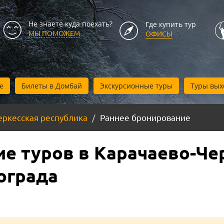
Не знаете куда поехать?
Где купить тур
МЫ ПОМОЖЕМ
ОФИСЫ
е
Билеты в Домбай
Экскурсионные туры
Туры вых
еркесская республика
Раннее бронирование
е туров в Карачаево-Че
ограда