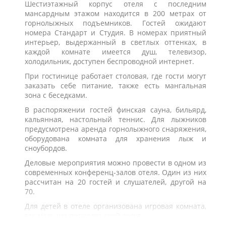
Шестиэтажный корпус отеля с последним
мансардным этажом находится в 200 метрах от
горнолыжных подъемников. Гостей ожидают
номера Стандарт и Студия. В номерах приятный
интерьер, выдержанный в светлых оттенках, в
каждой комнате имеется душ, телевизор,
холодильник, доступен беспроводной интернет.
При гостинице работает столовая, где гости могут
заказать себе питание, также есть мангальная
зона с беседками.
В распоряжении гостей финская сауна, бильярд,
кальянная, настольный теннис. Для лыжников
предусмотрена аренда горнолыжного снаряжения,
оборудована комната для хранения лыж и
сноубордов.
Деловые мероприятия можно провести в одном из
современных конференц-залов отеля. Один из них
рассчитан на 20 гостей и слушателей, другой на
70.
Для детей в отеле организована игровая комната,
где малыши проводят свой досуг.