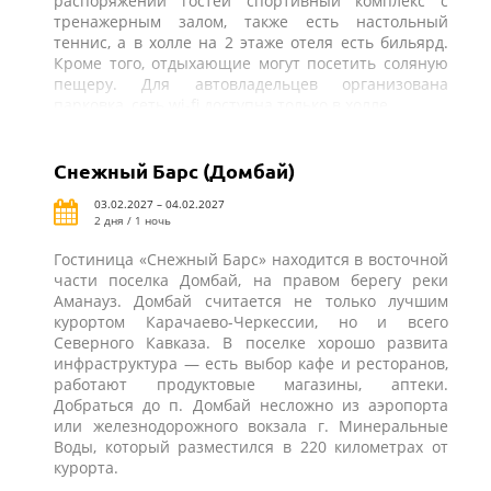
распоряжении гостей спортивный комплекс с
тренажерным залом, также есть настольный
теннис, а в холле на 2 этаже отеля есть бильярд.
Кроме того, отдыхающие могут посетить соляную
пещеру. Для автовладельцев организована
парковка, сеть wi-fi доступна только в холле.
Снежный Барс (Домбай)
03.02.2027 – 04.02.2027
2 дня / 1 ночь
Гостиница «Снежный Барс» находится в восточной
части поселка Домбай, на правом берегу реки
Аманауз. Домбай считается не только лучшим
курортом Карачаево-Черкессии, но и всего
Северного Кавказа. В поселке хорошо развита
инфраструктура — есть выбор кафе и ресторанов,
работают продуктовые магазины, аптеки.
Добраться до п. Домбай несложно из аэропорта
или железнодорожного вокзала г. Минеральные
Воды, который разместился в 220 километрах от
курорта.