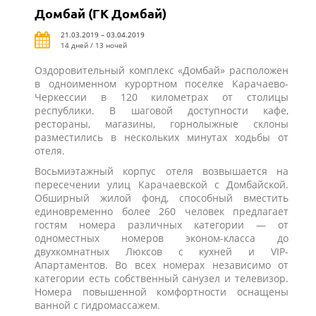
Домбай (ГК Домбай)
21.03.2019 – 03.04.2019
14 дней / 13 ночей
Оздоровительный комплекс «Домбай» расположен
в одноименном курортном поселке Карачаево-
Черкессии в 120 километрах от столицы
республики. В шаговой доступности кафе,
рестораны, магазины, горнолыжные склоны
разместились в нескольких минутах ходьбы от
отеля.
Восьмиэтажный корпус отеля возвышается на
пересечении улиц Карачаевской с Домбайской.
Обширный жилой фонд, способный вместить
единовременно более 260 человек предлагает
гостям номера различных категории — от
одноместных номеров эконом-класса до
двухкомнатных Люксов с кухней и VIP-
Апартаментов. Во всех номерах независимо от
категории есть собственный санузел и телевизор.
Номера повышенной комфортности оснащены
ванной с гидромассажем.