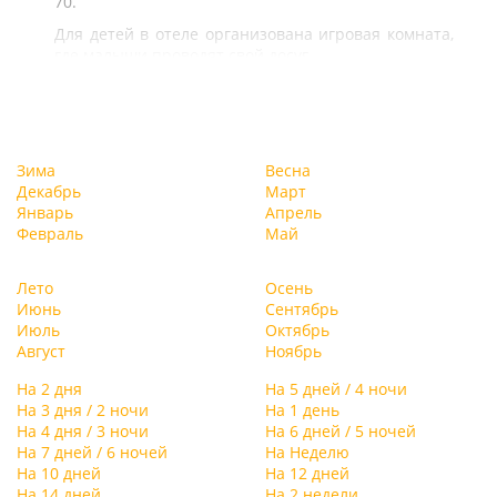
70.
Для детей в отеле организована игровая комната,
где малыши проводят свой досуг.
Зима
Весна
Декабрь
Март
Январь
Апрель
Февраль
Май
Лето
Осень
Июнь
Сентябрь
Июль
Октябрь
Август
Ноябрь
На 2 дня
На 5 дней / 4 ночи
На 3 дня / 2 ночи
На 1 день
На 4 дня / 3 ночи
На 6 дней / 5 ночей
На 7 дней / 6 ночей
На Неделю
На 10 дней
На 12 дней
На 14 дней
На 2 недели