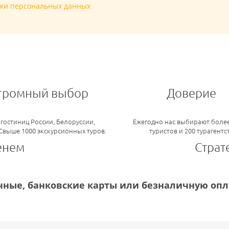
тки персональных данных
громный выбор
Доверие
 гостиниц России, Белоруссии,
Ежегодно нас выбирают более
 Свыше 1000 экскурсионных туров.
туристов и 200 турагентс
енем
Страт
ные, банковские карты или безналичную опла