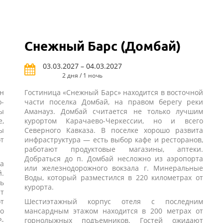
Снежный Барс (Домбай)
03.03.2027 – 04.03.2027
2 дня / 1 ночь
н
Гостиница «Снежный Барс» находится в восточной
-
части поселка Домбай, на правом берегу реки
ы
Аманауз. Домбай считается не только лучшим
,
курортом Карачаево-Черкессии, но и всего
ы
Северного Кавказа. В поселке хорошо развита
т
инфраструктура — есть выбор кафе и ресторанов,
работают продуктовые магазины, аптеки.
Добраться до п. Домбай несложно из аэропорта
а
или железнодорожного вокзала г. Минеральные
.
Воды, который разместился в 220 километрах от
ь
курорта.
т
т
Шестиэтажный корпус отеля с последним
о
мансардным этажом находится в 200 метрах от
-
горнолыжных подъемников. Гостей ожидают