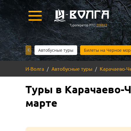
Туроператор РТО
008863
Автобусные туры
Билеты на Черное мор
И-Волга
Автобусные туры
Карачаево-Ч
Туры в Карачаево-Ч
марте