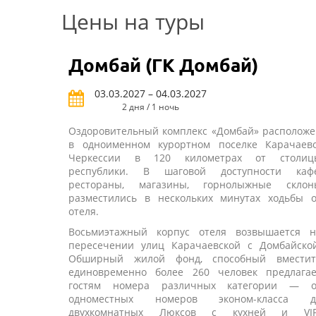
Цены на туры
Домбай (ГК Домбай)
03.03.2027 – 04.03.2027
2 дня / 1 ночь
Оздоровительный комплекс «Домбай» расположе
в одноименном курортном поселке Карачаево
Черкессии в 120 километрах от столиц
республики. В шаговой доступности кафе
рестораны, магазины, горнолыжные склон
разместились в нескольких минутах ходьбы о
отеля.
Восьмиэтажный корпус отеля возвышается н
пересечении улиц Карачаевской с Домбайской
Обширный жилой фонд, способный вместит
единовременно более 260 человек предлагае
гостям номера различных категории — о
одноместных номеров эконом-класса д
двухкомнатных Люксов с кухней и VIP