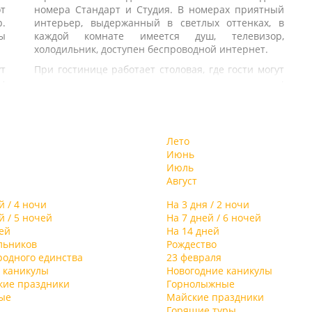
т
номера Стандарт и Студия. В номерах приятный
р.
интерьер, выдержанный в светлых оттенках, в
ы
каждой комнате имеется душ, телевизор,
холодильник, доступен беспроводной интернет.
ут
При гостинице работает столовая, где гости могут
а
заказать себе питание, также есть мангальная
В
зона с беседками.
с
В распоряжении гостей финская сауна, бильярд,
й
кальянная, настольный теннис. Для лыжников
д.
Лето
предусмотрена аренда горнолыжного снаряжения,
ую
Июнь
оборудована комната для хранения лыж и
а
Июль
сноубордов.
Август
Деловые мероприятия можно провести в одном из
современных конференц-залов отеля. Один из них
й / 4 ночи
На 3 дня / 2 ночи
рассчитан на 20 гостей и слушателей, другой на
й / 5 ночей
На 7 дней / 6 ночей
70.
ей
На 14 дней
льников
Рождество
Для детей в отеле организована игровая комната,
родного единства
23 февраля
где малыши проводят свой досуг.
 каникулы
Новогодние каникулы
кие праздники
Горнолыжные
ые
Майские праздники
Горящие туры