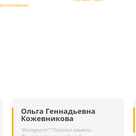
бронирование
Ольга Геннадьевна
Кожевникова
"Интурист"/"Осколки памяти.