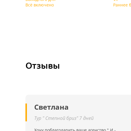
Всё включено
Раннее 
Отзывы
Светлана
Тур " Степной бриз" 7 дней
Хочу поблагодарить ваше агенство " И -