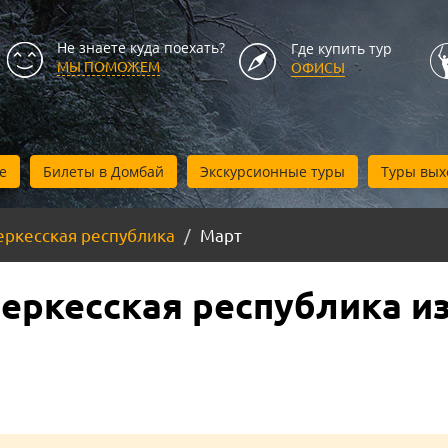
Не знаете куда поехать?
Где купить тур
МЫ ПОМОЖЕМ
ОФИСЫ
е
Билеты в Домбай
Экскурсионные туры
Туры вых
еркесская республика
Март
еркесская республика из