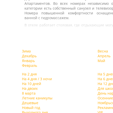
Апартаментов. Во всех номерах независимо о
категории есть собственный санузел и телевизо
Номера повышенной комфортности оснащен
ванной с гидромассажем.
В отеле работает столовая, где отдыхающие мог
заказать себе завтраки, обеды, ужины. Н
территории гостиницы есть мангальная зона. 
распоряжении гостей спортивный комплекс 
тренажерным залом, также есть настольны
теннис, а в холле на 2 этаже отеля есть бильяр
Зима
Весна
Кроме того, отдыхающие могут посетить солян
Декабрь
Апрель
пещеру. Для автовладельцев организован
Январь
Май
парковка, сеть wi-fi доступна только в холле.
Февраль
На 2 дня
На 5 дне
На 4 дня / 3 ночи
На 6 дне
На 10 дней
На 12 дн
На двоих
Для шко
8 марта
День на
Летние каникулы
Осенние
Дешевые
Ноябрьс
Новый год
Рекламн
Выходного дня
VIP