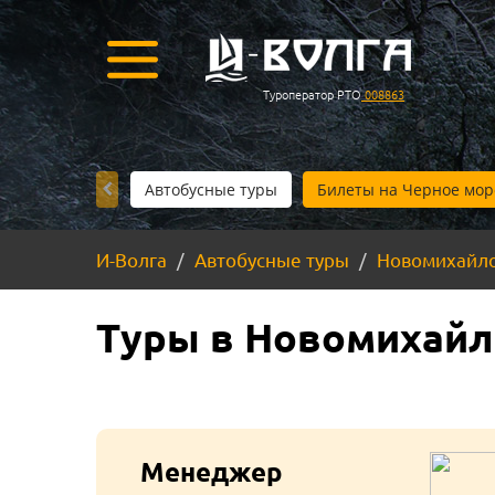
Туроператор РТО
008863
Автобусные туры
Билеты на Черное мор
И-Волга
Автобусные туры
Новомихайл
Туры в Новомихайло
Менеджер