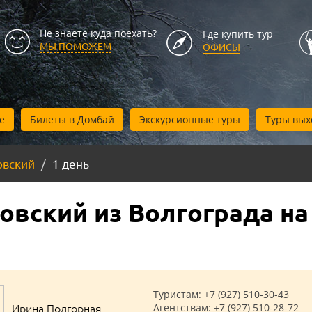
Не знаете куда поехать?
Где купить тур
МЫ ПОМОЖЕМ
ОФИСЫ
е
Билеты в Домбай
Экскурсионные туры
Туры вых
овский
1 день
вский из Волгограда на
Туристам:
+7 (927) 510-30-43
Ирина Подгорная
Агентствам:
+7 (927) 510-28-72