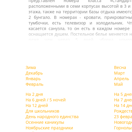
представлен номера класса «Стандарт»
расположенными в семи корпусах высотой в 3 и
этажа, также на территории базы отдыха имеют
2 бунгало. В номерах - кровати, прикроватны
тумбочки, есть телевизор и холодильник. Чт
касается санузла, то он есть в каждом номере
оснащается душем. Постельное белье меняется 
реже чем через 5 дней, уборка номер
выполняется ежедневно. В стоимость путёвк
входит 3-х разовое питание в столовой. Такж
гости базы могут воспользоваться услугами ка
К услугам гостей предлагается банный комплекс
или бара.
сауной. На территории базы отдыха есть открыт
Зима
Весна
бассейн – им могут бесплатно пользоваться в
Декабрь
Март
гости. Также база отдыха располагает собственн
Январь
Апрель
магазином, в котором можно приобрести ка
Февраль
Май
сувениры, так и продукты. К услугам отдыхающ
открытая парковка, сейфовые ячейки на стойк
На 2 дня
На 5 дне
регистрации. При желании на базе можн
На 6 дней / 5 ночей
На 7 дне
арендовать пляжный и спортивный инвентарь
На 12 дней
На 14 дн
яхту и прочие водомоторные транспортны
Для школьников
Рождест
средства, заказать авиа и ж\д билеты, такси и
День народного единства
23 февр
экскурсионную поездку. Также на территории ес
Осенние каникулы
Новогод
Комплекс базы отдыха «Торнадо» 
комната для бильярда, проводятся дискотеки 
Ноябрьские праздники
Горнол
Новомихайловском рассчитан на отдыхающи