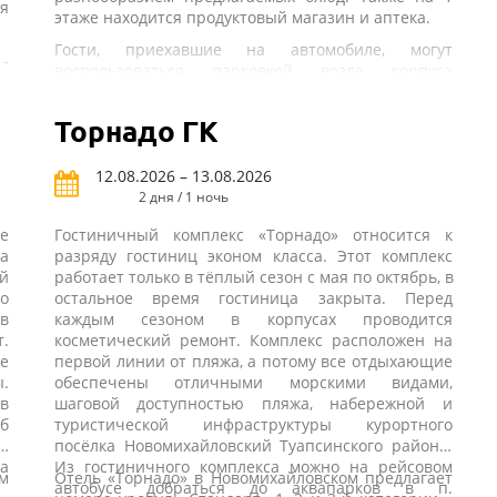
я
этаже находится продуктовый магазин и аптека.
Гости, приехавшие на автомобиле, могут
 -
воспользоваться парковкой возле корпуса
я.
гостиницы.
ая
Торнадо ГК
В 400 м от гостиницы находится общественный
пляж, оборудованный раздевалками, душевыми
ны
кабинами, туалетами, зонтиками и лежаками,
12.08.2026 – 13.08.2026
ое
которые можно взять напрокат за отдельную
2 дня / 1 ночь
плату.
е
Гостиничный комплекс «Торнадо» относится к
а
разряду гостиниц эконом класса. Этот комплекс
й
работает только в тёплый сезон с мая по октябрь, в
о
остальное время гостиница закрыта. Перед
в
каждым сезоном в корпусах проводится
.
косметический ремонт. Комплекс расположен на
е
первой линии от пляжа, а потому все отдыхающие
.
обеспечены отличными морскими видами,
 в
шаговой доступностью пляжа, набережной и
уб
туристической инфраструктуры курортного
а,
посёлка Новомихайловский Туапсинского района.
за
Из гостиничного комплекса можно на рейсовом
м
Отель «Торнадо» в Новомихайловском предлагает
автобусе добраться до аквапарков в п.