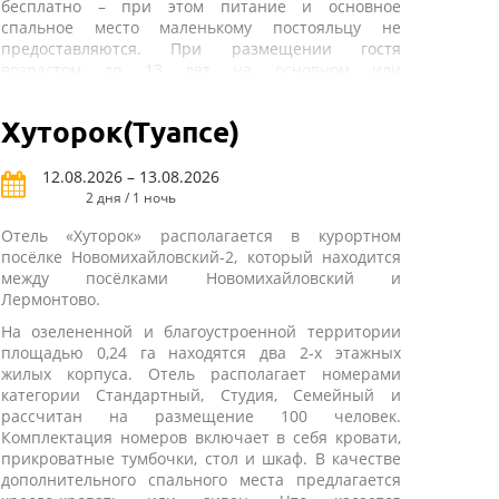
бесплатно – при этом питание и основное
спальное место маленькому постояльцу не
предоставляются. При размещении гостя
возрастом до 13 лет на основном или
дополнительном спальном месте также положена
скидка.
Номерной фонд представлен номерами категории
Хуторок(Туапсе)
«Стандарт», «Делюкс» и «Семейный»
различной
вместимости. В номере гостей ждут кровати,
12.08.2026 – 13.08.2026
журнальный стол, шкаф-купе, прикроватные
2 дня / 1 ночь
тумбочки, также к услугам постояльцев
предоставляются сплит-система, холодильник и
Отель «Хуторок» располагается в курортном
телевизор. Что касается санузла, который есть в
посёлке Новомихайловский-2, который находится
каждом номере, то он оснащается душем. Уборка
между посёлками Новомихайловский и
номеров проводится ежедневно. В стоимость
Лермонтово.
проживания входит трёхразовое питание с
На озелененной и благоустроенной территории
элементами Шведского стола.
площадью 0,24 га находятся два 2-х этажных
Инфраструктура отеля разнообразна. Гостям
жилых корпуса. Отель располагает номерами
предлагаются банный комплекс с турецкой и
категории Стандартный, Студия, Семейный и
финской саунами, открытый и крытый бассейны. В
рассчитан на размещение 100 человек.
крытом бассейне имеется подогреваемый
Комплектация номеров включает в себя кровати,
«лягушатник». Также на территории
прикроватные тумбочки, стол и шкаф. В качестве
располагаются универсальный магазин, кафе и
дополнительного спального места предлагается
бар у бассейна, к услугам отдыхающих открытая