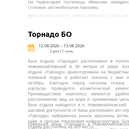
На территории гостиницы «Максим» находитс
столовая, автомобильная парковка.
Дети принимаются с любого возраста, а до 3 лет
бесплатно без предоставления места и питани
Для юных гостей предусмотрена детская игров
Торнадо БО
площадка.
В шаговой доступности от гостиницы расположе
12.08.2026 – 13.08.2026
кафе, магазины, сувенирные лавки, экскурсионн
бюро, развлекательный центр РИО Парк.
2 дня / 1 ночь
База отдыха «Торнадо» расположена в поселк
Новомихайловский в 30 метрах от моря. Баз
отдыха «Торнадо» ориентирована на бюджетны
пляжный отдых и работает сезонно с мая п
октябрь. Ежегодно перед началом сезона 
корпусах проводится косметический ремонт
Преимуществом комплекса являются удобно
расположение, вид на море и приемлемые цены
База отдыха находится в п. Новомихайловский,
шаговой доступности от базы расположен яхт-кл
«Торнадо», набережная, рынок, магазины, аптек
кафе и прочая поселковая инфраструктура. Ба
Номерной фонд «Торнадо» в Новомихайловско
отдыха рассчитана на 403 места.