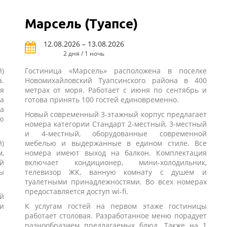
Марсель (Туапсе)
12.08.2026 – 13.08.2026
2 дня / 1 ночь
)
Гостиница «Марсель» расположена в поселке
.
Новомихайловский Туапсинского района в 400
я
метрах от моря. Работает с июня по сентябрь и
а
готова принять 100 гостей единовременно.
а
Новый современный 3-этажный корпус предлагает
ю
номера категории Стандарт 2-местный, 3-местный
и 4-местный, оборудованные современной
)
мебелью и выдержанные в едином стиле. Все
,
номера имеют выход на балкон. Комплектация
ой
включает кондиционер, мини-холодильник,
ы
телевизор ЖК, ванную комнату с душем и
туалетными принадлежностями. Во всех номерах
предоставляется доступ wi-fi.
й
и
К услугам гостей на первом этаже гостиницы
работает столовая. Разработанное меню порадует
разнообразием предлагаемых блюд. Также на 1