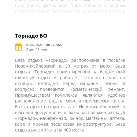
пинг-понга, футбольное поле. Любители водных
прогулок имеют возможность арендовать водные
лыжи или заняться вейкбордингом.
Торнадо БО
07.07.2027 – 08.07.2027
2 дня / 1 ночь
База отдыха «Торнадо» расположена в поселке
Новомихайловский в 30 метрах от моря. База
отдыха «Торнадо» ориентирована на бюджетный
пляжный отдых и работает сезонно с мая по
октябрь. Ежегодно перед началом сезона в
корпусах проводится косметический ремонт.
Преимуществом комплекса являются удобное
расположение, вид на море и приемлемые цены.
База отдыха находится в п. Новомихайловский, в
шаговой доступности от базы расположен яхт-клуб
«Торнадо», набережная, рынок, магазины, аптека,
кафе и прочая поселковая инфраструктура. База
отдыха рассчитана на 403 места.