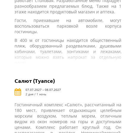
работает столовая. Разработанное меню порадует
разнообразием предлагаемых блюд. Также на 1
этаже находится продуктовый магазин и аптека.
Гости, приехавшие на автомобиле, могут
воспользоваться парковкой возле корпуса
гостиницы.
В 400 м от гостиницы находится общественный
пляж, оборудованный раздевалками, душевыми
кабинами, туалетами, зонтиками и лежаками,
которые можно взять напрокат за отдельную
плату.
Салют (Туапсе)
07.07.2027 – 08.07.2027
2 дня / 1 ночь
Гостиничный комплекс «Салют», рассчитанный на
180 мест, привлекает отдыхающих целебным
морским воздухом, теплым морем, отличным
видом из окон номеров на горы и доступными
ценами. Комплекс работает круглый год. Он
располагается в посёлке Новомихайловский,