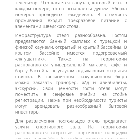
телевизор. Что касается санузла, который есть в
каждом номере, то он оснащается душем. Уборка
номеров проводится ежедневно. В стоимость
проживания входит трёхразовое питание с
элементами Шведского стола.
Инфраструктура отеля разнообразна. Гостям
предлагаются банный комплекс с турецкой и
финской саунами, открытый и крытый бассейны. В
крытом бассейне имеется подогреваемый
«лягушатник». Также на территории
располагаются универсальный магазин, кафе и
бар у бассейна, к услугам отдыхающих открытая
стоянка. В гостиничном экскурсионном бюро
можно заказать трансфер, ж\д и авиабилеты,
экскурсии. Свои ценности гости отеля могут
поместить в сейфовые ячейки на стойке
регистрации. Также при необходимости туристы
могут арендовать разнообразный бытовой
инвентарь.
Для развлечения постояльцев отель предлагает
услуги спортивного зала. На территории
располагаются открытые спортивные площадки
для игр в волейбол, баскетбол, имеются столы для