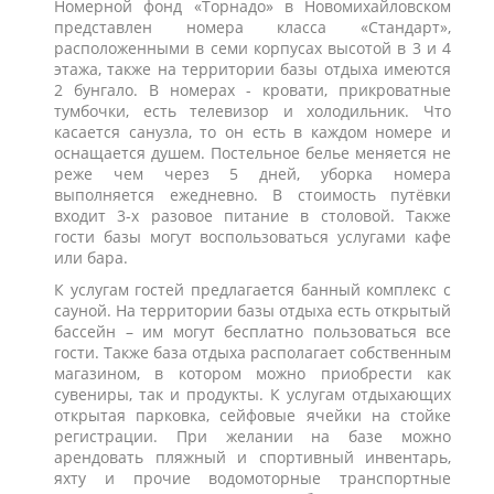
Номерной фонд «Торнадо» в Новомихайловском
представлен номера класса «Стандарт»,
расположенными в семи корпусах высотой в 3 и 4
этажа, также на территории базы отдыха имеются
2 бунгало. В номерах - кровати, прикроватные
тумбочки, есть телевизор и холодильник. Что
касается санузла, то он есть в каждом номере и
оснащается душем. Постельное белье меняется не
реже чем через 5 дней, уборка номера
выполняется ежедневно. В стоимость путёвки
входит 3-х разовое питание в столовой. Также
гости базы могут воспользоваться услугами кафе
или бара.
К услугам гостей предлагается банный комплекс с
сауной. На территории базы отдыха есть открытый
бассейн – им могут бесплатно пользоваться все
гости. Также база отдыха располагает собственным
магазином, в котором можно приобрести как
сувениры, так и продукты. К услугам отдыхающих
открытая парковка, сейфовые ячейки на стойке
регистрации. При желании на базе можно
арендовать пляжный и спортивный инвентарь,
яхту и прочие водомоторные транспортные