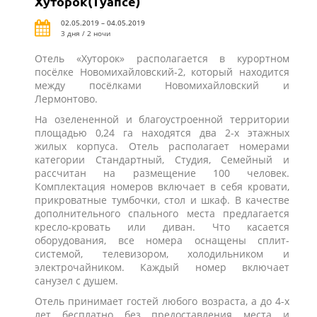
Хуторок(Туапсе)
02.05.2019 – 04.05.2019
3 дня / 2 ночи
Отель «Хуторок» располагается в курортном
посёлке Новомихайловский-2, который находится
между посёлками Новомихайловский и
Лермонтово.
На озелененной и благоустроенной территории
площадью 0,24 га находятся два 2-х этажных
жилых корпуса. Отель располагает номерами
категории Стандартный, Студия, Семейный и
рассчитан на размещение 100 человек.
Комплектация номеров включает в себя кровати,
прикроватные тумбочки, стол и шкаф. В качестве
дополнительного спального места предлагается
кресло-кровать или диван. Что касается
оборудования, все номера оснащены сплит-
системой, телевизором, холодильником и
электрочайником. Каждый номер включает
санузел с душем.
Отель принимает гостей любого возраста, а до 4-х
лет бесплатно без предоставления места и