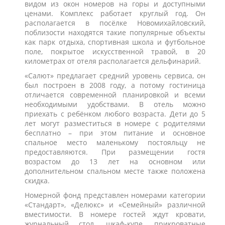
видом из окон номеров на горы и доступными
ценами. Комплекс работает круглый год. Он
располагается в посёлке Новомихайловский,
поблизости находятся такие популярные объекты
как парк отдыха, спортивная школа и футбольное
поле, покрытое искусственной травой, в 20
километрах от отеля располагается дельфинарий.
«Салют» предлагает средний уровень сервиса, он
был построен в 2008 году, а потому гостиница
отличается современной планировкой и всеми
необходимыми удобствами. В отель можно
приехать с ребёнком любого возраста. Дети до 5
лет могут разместиться в номере с родителями
бесплатно – при этом питание и основное
спальное место маленькому постояльцу не
предоставляются. При размещении гостя
возрастом до 13 лет на основном или
дополнительном спальном месте также положена
скидка.
Номерной фонд представлен номерами категории
«Стандарт», «Делюкс» и «Семейный»
различной
вместимости. В номере гостей ждут кровати,
журнальный стол, шкаф-купе, прикроватные