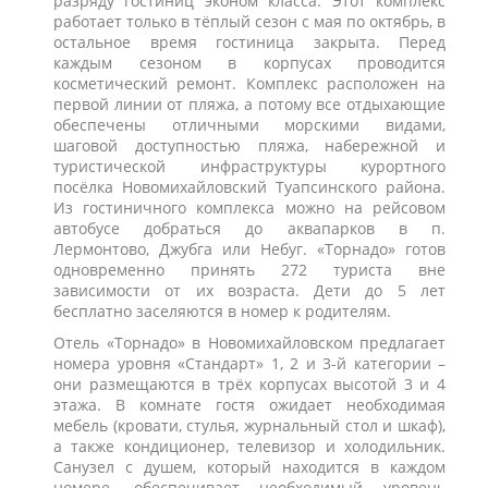
разряду гостиниц эконом класса. Этот комплекс
работает только в тёплый сезон с мая по октябрь, в
остальное время гостиница закрыта. Перед
каждым сезоном в корпусах проводится
косметический ремонт. Комплекс расположен на
первой линии от пляжа, а потому все отдыхающие
обеспечены отличными морскими видами,
шаговой доступностью пляжа, набережной и
туристической инфраструктуры курортного
посёлка Новомихайловский Туапсинского района.
Из гостиничного комплекса можно на рейсовом
автобусе добраться до аквапарков в п.
Лермонтово, Джубга или Небуг. «Торнадо» готов
одновременно принять 272 туриста вне
зависимости от их возраста. Дети до 5 лет
бесплатно заселяются в номер к родителям.
Отель «Торнадо» в Новомихайловском предлагает
номера уровня «Стандарт» 1, 2 и 3-й категории –
они размещаются в трёх корпусах высотой 3 и 4
этажа. В комнате гостя ожидает необходимая
мебель (кровати, стулья, журнальный стол и шкаф),
а также кондиционер, телевизор и холодильник.
Санузел с душем, который находится в каждом
номере, обеспечивает необходимый уровень