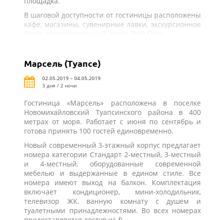
площадка.
В шаговой доступности от гостиницы расположены
кафе, магазины, сувенирные лавки, экскурсионное
бюро, развлекательный центр РИО Парк.
Марсель (Туапсе)
02.05.2019 – 04.05.2019
3 дня / 2 ночи
Гостиница «Марсель» расположена в поселке
Новомихайловский Туапсинского района в 400
метрах от моря. Работает с июня по сентябрь и
готова принять 100 гостей единовременно.
Новый современный 3-этажный корпус предлагает
номера категории Стандарт 2-местный, 3-местный
и 4-местный, оборудованные современной
мебелью и выдержанные в едином стиле. Все
номера имеют выход на балкон. Комплектация
включает кондиционер, мини-холодильник,
телевизор ЖК, ванную комнату с душем и
туалетными принадлежностями. Во всех номерах
предоставляется доступ wi-fi.