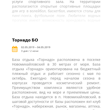
услуги спортивного зала. На территории
располагаются открытые спортивные площадки
для игр в волейбол, баскетбол, имеются столы для
пинг-понга, футбольное поле. Любители водных
прогулок имеют возможность арендовать водные
лыжи или заняться вейкбордингом.
Торнадо БО
02.05.2019 – 04.05.2019
3 дня / 2 ночи
База отдыха «Торнадо» расположена в поселке
Новомихайловский в 30 метрах от моря. База
отдыха «Торнадо» ориентирована на бюджетный
пляжный отдых и работает сезонно с мая по
октябрь. Ежегодно перед началом сезона в
корпусах проводится косметический ремонт.
Преимуществом комплекса являются удобное
расположение, вид на море и приемлемые цены.
База отдыха находится в п. Новомихайловский, в
шаговой доступности от базы расположен яхт-клуб
«Торнадо», набережная, рынок, магазины, аптека,