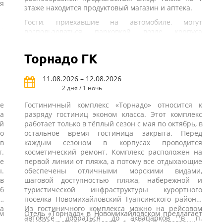
я
этаже находится продуктовый магазин и аптека.
Гости, приехавшие на автомобиле, могут
 -
воспользоваться парковкой возле корпуса
я.
гостиницы.
ая
Торнадо ГК
В 400 м от гостиницы находится общественный
пляж, оборудованный раздевалками, душевыми
ны
кабинами, туалетами, зонтиками и лежаками,
11.08.2026 – 12.08.2026
ое
которые можно взять напрокат за отдельную
2 дня / 1 ночь
плату.
е
Гостиничный комплекс «Торнадо» относится к
а
разряду гостиниц эконом класса. Этот комплекс
й
работает только в тёплый сезон с мая по октябрь, в
о
остальное время гостиница закрыта. Перед
в
каждым сезоном в корпусах проводится
.
косметический ремонт. Комплекс расположен на
е
первой линии от пляжа, а потому все отдыхающие
.
обеспечены отличными морскими видами,
 в
шаговой доступностью пляжа, набережной и
уб
туристической инфраструктуры курортного
а,
посёлка Новомихайловский Туапсинского района.
за
Из гостиничного комплекса можно на рейсовом
м
Отель «Торнадо» в Новомихайловском предлагает
автобусе добраться до аквапарков в п.