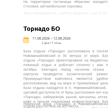
На территории гостиницы «Максим» находитс
столовая, автомобильная парковка.
Дети принимаются с любого возраста, а до 3 лет
бесплатно без предоставления места и питани
Для юных гостей предусмотрена детская игров
Торнадо БО
площадка.
В шаговой доступности от гостиницы расположе
11.08.2026 – 12.08.2026
кафе, магазины, сувенирные лавки, экскурсионн
бюро, развлекательный центр РИО Парк.
2 дня / 1 ночь
База отдыха «Торнадо» расположена в поселк
Новомихайловский в 30 метрах от моря. Баз
отдыха «Торнадо» ориентирована на бюджетны
пляжный отдых и работает сезонно с мая п
октябрь. Ежегодно перед началом сезона 
корпусах проводится косметический ремонт
Преимуществом комплекса являются удобно
расположение, вид на море и приемлемые цены
База отдыха находится в п. Новомихайловский,
шаговой доступности от базы расположен яхт-кл
«Торнадо», набережная, рынок, магазины, аптек
кафе и прочая поселковая инфраструктура. Ба
Номерной фонд «Торнадо» в Новомихайловско
отдыха рассчитана на 403 места.