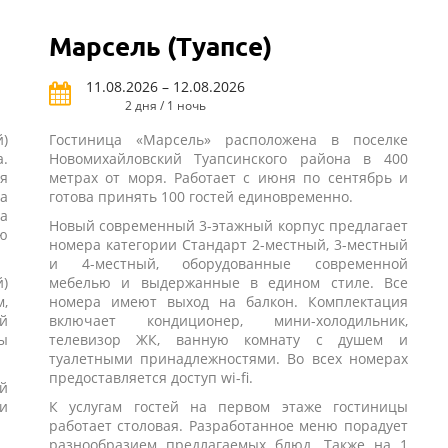
Марсель (Туапсе)
11.08.2026 – 12.08.2026
2 дня / 1 ночь
)
Гостиница «Марсель» расположена в поселке
.
Новомихайловский Туапсинского района в 400
я
метрах от моря. Работает с июня по сентябрь и
а
готова принять 100 гостей единовременно.
а
Новый современный 3-этажный корпус предлагает
ю
номера категории Стандарт 2-местный, 3-местный
и 4-местный, оборудованные современной
)
мебелью и выдержанные в едином стиле. Все
,
номера имеют выход на балкон. Комплектация
ой
включает кондиционер, мини-холодильник,
ы
телевизор ЖК, ванную комнату с душем и
туалетными принадлежностями. Во всех номерах
предоставляется доступ wi-fi.
й
и
К услугам гостей на первом этаже гостиницы
работает столовая. Разработанное меню порадует
разнообразием предлагаемых блюд. Также на 1