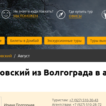
Не знаете куда поехать?
Где купить тур
МЫ ПОМОЖЕМ
ОФИСЫ
е
Билеты в Домбай
Экскурсионные туры
Туры вых
овский
Август
вский из Волгограда в 
Туристам:
+7 (927) 510-30-43
Ирина Подгорная
Агентствам:
+7 (927) 510-28-72