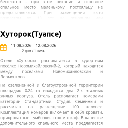
бесплатно – при этом питание и основное
спальное место маленькому постояльцу не
предоставляются. При размещении гостя
возрастом до 13 лет на основном или
дополнительном спальном месте также положена
скидка.
Номерной фонд представлен номерами категории
Хуторок(Туапсе)
«Стандарт», «Делюкс» и «Семейный»
различной
вместимости. В номере гостей ждут кровати,
11.08.2026 – 12.08.2026
журнальный стол, шкаф-купе, прикроватные
2 дня / 1 ночь
тумбочки, также к услугам постояльцев
предоставляются сплит-система, холодильник и
Отель «Хуторок» располагается в курортном
телевизор. Что касается санузла, который есть в
посёлке Новомихайловский-2, который находится
каждом номере, то он оснащается душем. Уборка
между посёлками Новомихайловский и
номеров проводится ежедневно. В стоимость
Лермонтово.
проживания входит трёхразовое питание с
На озелененной и благоустроенной территории
элементами Шведского стола.
площадью 0,24 га находятся два 2-х этажных
Инфраструктура отеля разнообразна. Гостям
жилых корпуса. Отель располагает номерами
предлагаются банный комплекс с турецкой и
категории Стандартный, Студия, Семейный и
финской саунами, открытый и крытый бассейны. В
рассчитан на размещение 100 человек.
крытом бассейне имеется подогреваемый
Комплектация номеров включает в себя кровати,
«лягушатник». Также на территории
прикроватные тумбочки, стол и шкаф. В качестве
располагаются универсальный магазин, кафе и
дополнительного спального места предлагается
бар у бассейна, к услугам отдыхающих открытая