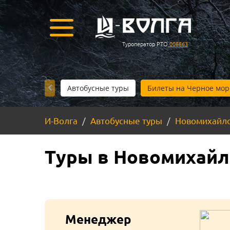
Туроператор РТО
008863
Автобусные туры
Билеты на Черное мор
И-Волга
Автобусные туры
Новомихайл
Туры в Новомихайло
Менеджер