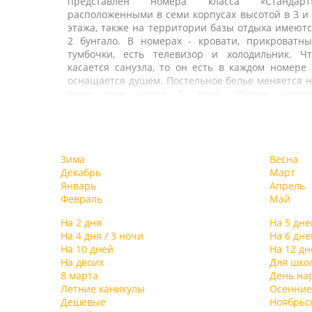
представлен номера класса «Стандарт»
расположенными в семи корпусах высотой в 3 и
этажа, также на территории базы отдыха имеют
2 бунгало. В номерах - кровати, прикроватны
тумбочки, есть телевизор и холодильник. Чт
касается санузла, то он есть в каждом номере
оснащается душем. Постельное белье меняется 
реже чем через 5 дней, уборка номер
выполняется ежедневно. В стоимость путёвк
входит 3-х разовое питание в столовой. Такж
гости базы могут воспользоваться услугами ка
К услугам гостей предлагается банный комплекс
или бара.
сауной. На территории базы отдыха есть открыт
Зима
Весна
бассейн – им могут бесплатно пользоваться в
Декабрь
Март
гости. Также база отдыха располагает собственн
Январь
Апрель
магазином, в котором можно приобрести ка
Февраль
Май
сувениры, так и продукты. К услугам отдыхающ
открытая парковка, сейфовые ячейки на стойк
На 2 дня
На 5 дне
регистрации. При желании на базе можн
На 4 дня / 3 ночи
На 6 дне
арендовать пляжный и спортивный инвентарь
На 10 дней
На 12 дн
яхту и прочие водомоторные транспортны
На двоих
Для шко
средства, заказать авиа и ж\д билеты, такси и
8 марта
День на
экскурсионную поездку. Также на территории ес
Летние каникулы
Осенние
Комплекс базы отдыха «Торнадо» 
комната для бильярда, проводятся дискотеки 
Дешевые
Ноябрьс
Новомихайловском рассчитан на отдыхающи