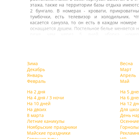
этажа, также на территории базы отдыха имеют
2 бунгало. В номерах - кровати, прикроватны
тумбочки, есть телевизор и холодильник. Чт
касается санузла, то он есть в каждом номере
оснащается душем. Постельное белье меняется 
реже чем через 5 дней, уборка номер
выполняется ежедневно. В стоимость путёвк
входит 3-х разовое питание в столовой. Такж
гости базы могут воспользоваться услугами ка
К услугам гостей предлагается банный комплекс
или бара.
сауной. На территории базы отдыха есть открыт
Зима
Весна
бассейн – им могут бесплатно пользоваться в
Декабрь
Март
гости. Также база отдыха располагает собственн
Январь
Апрель
магазином, в котором можно приобрести ка
Февраль
Май
сувениры, так и продукты. К услугам отдыхающ
открытая парковка, сейфовые ячейки на стойк
На 2 дня
На 5 дне
регистрации. При желании на базе можн
На 4 дня / 3 ночи
На 6 дне
арендовать пляжный и спортивный инвентарь
На 10 дней
На 12 дн
яхту и прочие водомоторные транспортны
На двоих
Для шко
средства, заказать авиа и ж\д билеты, такси и
8 марта
День на
экскурсионную поездку. Также на территории ес
Летние каникулы
Осенние
Комплекс базы отдыха «Торнадо» 
комната для бильярда, проводятся дискотеки 
Ноябрьские праздники
Горнол
Новомихайловском рассчитан на отдыхающи
танцевальной площадке. Любителям спорт
Майские праздники
Рекламн
любой категории – удобное географическо
предлагается настольный теннис.
Горящие туры
VIP