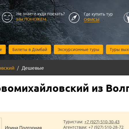
Не знаете куда поехать?
Где купить тур
МЫ ПОМОЖЕМ
ОФИСЫ
е
Билеты в Домбай
Экскурсионные туры
Туры вых
овский
Дешевые
вомихайловский из Вол
Туристам:
+7 (927) 510-30-43
Ирина Подгорная
Агентствам:
+7 (927) 510-28-72