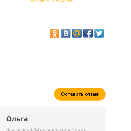
Оставить отзыв
Ольга
ВолгаГранд-34 впечатления 3 дня в