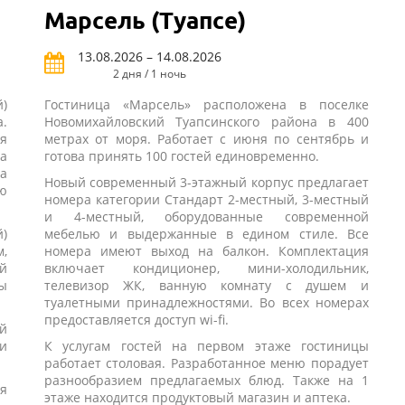
Марсель (Туапсе)
13.08.2026 – 14.08.2026
2 дня / 1 ночь
)
Гостиница «Марсель» расположена в поселке
.
Новомихайловский Туапсинского района в 400
я
метрах от моря. Работает с июня по сентябрь и
а
готова принять 100 гостей единовременно.
а
Новый современный 3-этажный корпус предлагает
ю
номера категории Стандарт 2-местный, 3-местный
и 4-местный, оборудованные современной
)
мебелью и выдержанные в едином стиле. Все
,
номера имеют выход на балкон. Комплектация
ой
включает кондиционер, мини-холодильник,
ы
телевизор ЖК, ванную комнату с душем и
туалетными принадлежностями. Во всех номерах
предоставляется доступ wi-fi.
й
и
К услугам гостей на первом этаже гостиницы
работает столовая. Разработанное меню порадует
разнообразием предлагаемых блюд. Также на 1
я
этаже находится продуктовый магазин и аптека.