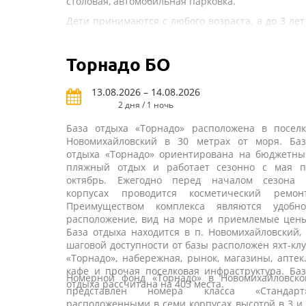
столовая, автомобильная парковка.
Дети принимаются с любого возраста, а до 3 лет
бесплатно без предоставления места и питани
Для юных гостей предусмотрена детская игров
Торнадо БО
площадка.
В шаговой доступности от гостиницы расположе
13.08.2026 – 14.08.2026
кафе, магазины, сувенирные лавки, экскурсионн
бюро, развлекательный центр РИО Парк.
2 дня / 1 ночь
База отдыха «Торнадо» расположена в поселк
Новомихайловский в 30 метрах от моря. Баз
отдыха «Торнадо» ориентирована на бюджетны
пляжный отдых и работает сезонно с мая п
октябрь. Ежегодно перед началом сезона 
корпусах проводится косметический ремонт
Преимуществом комплекса являются удобно
расположение, вид на море и приемлемые цены
База отдыха находится в п. Новомихайловский,
шаговой доступности от базы расположен яхт-кл
«Торнадо», набережная, рынок, магазины, аптек
кафе и прочая поселковая инфраструктура. Ба
Номерной фонд «Торнадо» в Новомихайловско
отдыха рассчитана на 403 места.
представлен номера класса «Стандарт»
расположенными в семи корпусах высотой в 3 и