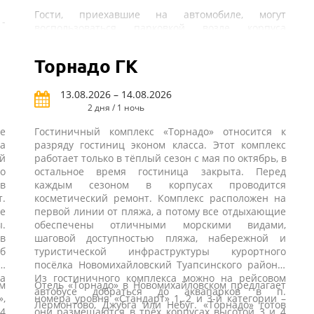
Гости, приехавшие на автомобиле, могут
 -
воспользоваться парковкой возле корпуса
я.
гостиницы.
ая
Торнадо ГК
В 400 м от гостиницы находится общественный
пляж, оборудованный раздевалками, душевыми
ны
кабинами, туалетами, зонтиками и лежаками,
13.08.2026 – 14.08.2026
ое
которые можно взять напрокат за отдельную
2 дня / 1 ночь
плату.
е
Гостиничный комплекс «Торнадо» относится к
а
разряду гостиниц эконом класса. Этот комплекс
й
работает только в тёплый сезон с мая по октябрь, в
о
остальное время гостиница закрыта. Перед
в
каждым сезоном в корпусах проводится
.
косметический ремонт. Комплекс расположен на
е
первой линии от пляжа, а потому все отдыхающие
.
обеспечены отличными морскими видами,
 в
шаговой доступностью пляжа, набережной и
уб
туристической инфраструктуры курортного
а,
посёлка Новомихайловский Туапсинского района.
за
Из гостиничного комплекса можно на рейсовом
м
Отель «Торнадо» в Новомихайловском предлагает
автобусе добраться до аквапарков в п.
,
номера уровня «Стандарт» 1, 2 и 3-й категории –
Лермонтово, Джубга или Небуг. «Торнадо» готов
 4
они размещаются в трёх корпусах высотой 3 и 4