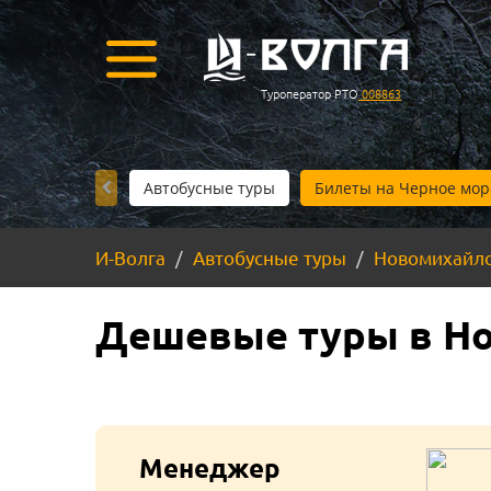
Туроператор РТО
008863
Автобусные туры
Билеты на Черное мор
И-Волга
Автобусные туры
Новомихайл
Дешевые туры в Но
Менеджер