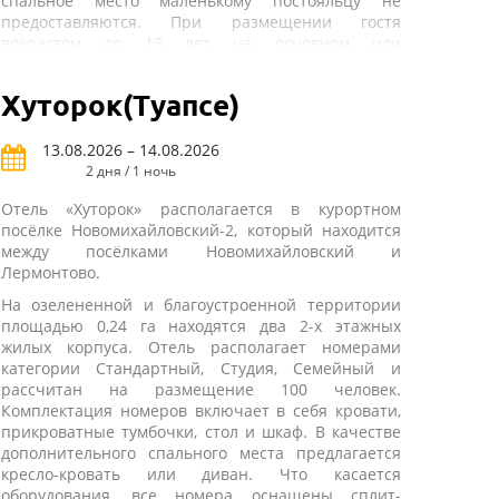
спальное место маленькому постояльцу не
предоставляются. При размещении гостя
возрастом до 13 лет на основном или
дополнительном спальном месте также положена
скидка.
Номерной фонд представлен номерами категории
Хуторок(Туапсе)
«Стандарт», «Делюкс» и «Семейный»
различной
вместимости. В номере гостей ждут кровати,
13.08.2026 – 14.08.2026
журнальный стол, шкаф-купе, прикроватные
2 дня / 1 ночь
тумбочки, также к услугам постояльцев
предоставляются сплит-система, холодильник и
Отель «Хуторок» располагается в курортном
телевизор. Что касается санузла, который есть в
посёлке Новомихайловский-2, который находится
каждом номере, то он оснащается душем. Уборка
между посёлками Новомихайловский и
номеров проводится ежедневно. В стоимость
Лермонтово.
проживания входит трёхразовое питание с
На озелененной и благоустроенной территории
элементами Шведского стола.
площадью 0,24 га находятся два 2-х этажных
Инфраструктура отеля разнообразна. Гостям
жилых корпуса. Отель располагает номерами
предлагаются банный комплекс с турецкой и
категории Стандартный, Студия, Семейный и
финской саунами, открытый и крытый бассейны. В
рассчитан на размещение 100 человек.
крытом бассейне имеется подогреваемый
Комплектация номеров включает в себя кровати,
«лягушатник». Также на территории
прикроватные тумбочки, стол и шкаф. В качестве
располагаются универсальный магазин, кафе и
дополнительного спального места предлагается
бар у бассейна, к услугам отдыхающих открытая
кресло-кровать или диван. Что касается
стоянка. В гостиничном экскурсионном бюро
оборудования, все номера оснащены сплит-