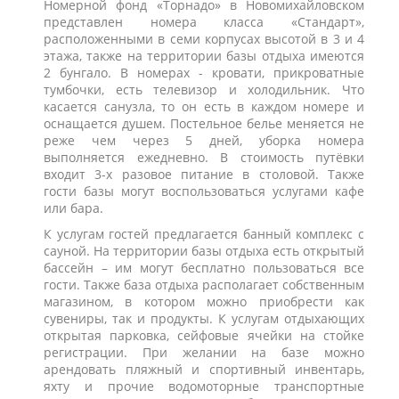
Номерной фонд «Торнадо» в Новомихайловском
представлен номера класса «Стандарт»,
расположенными в семи корпусах высотой в 3 и 4
этажа, также на территории базы отдыха имеются
2 бунгало. В номерах - кровати, прикроватные
тумбочки, есть телевизор и холодильник. Что
касается санузла, то он есть в каждом номере и
оснащается душем. Постельное белье меняется не
реже чем через 5 дней, уборка номера
выполняется ежедневно. В стоимость путёвки
входит 3-х разовое питание в столовой. Также
гости базы могут воспользоваться услугами кафе
или бара.
К услугам гостей предлагается банный комплекс с
сауной. На территории базы отдыха есть открытый
бассейн – им могут бесплатно пользоваться все
гости. Также база отдыха располагает собственным
магазином, в котором можно приобрести как
сувениры, так и продукты. К услугам отдыхающих
открытая парковка, сейфовые ячейки на стойке
регистрации. При желании на базе можно
арендовать пляжный и спортивный инвентарь,
яхту и прочие водомоторные транспортные