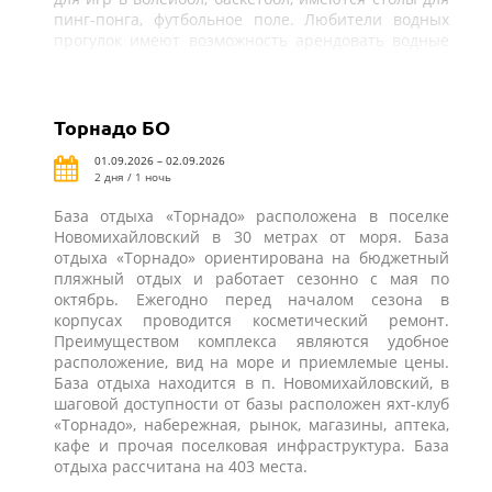
пинг-понга, футбольное поле. Любители водных
прогулок имеют возможность арендовать водные
лыжи или заняться вейкбордингом.
Торнадо БО
01.09.2026 – 02.09.2026
2 дня / 1 ночь
База отдыха «Торнадо» расположена в поселке
Новомихайловский в 30 метрах от моря. База
отдыха «Торнадо» ориентирована на бюджетный
пляжный отдых и работает сезонно с мая по
октябрь. Ежегодно перед началом сезона в
корпусах проводится косметический ремонт.
Преимуществом комплекса являются удобное
расположение, вид на море и приемлемые цены.
База отдыха находится в п. Новомихайловский, в
шаговой доступности от базы расположен яхт-клуб
«Торнадо», набережная, рынок, магазины, аптека,
кафе и прочая поселковая инфраструктура. База
отдыха рассчитана на 403 места.