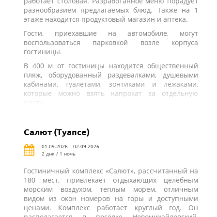
работает столовая. Разработанное меню порадует
разнообразием предлагаемых блюд. Также на 1
этаже находится продуктовый магазин и аптека.
Гости, приехавшие на автомобиле, могут
воспользоваться парковкой возле корпуса
гостиницы.
В 400 м от гостиницы находится общественный
пляж, оборудованный раздевалками, душевыми
кабинами, туалетами, зонтиками и лежаками,
которые можно взять напрокат за отдельную
плату.
Салют (Туапсе)
01.09.2026 – 02.09.2026
2 дня / 1 ночь
Гостиничный комплекс «Салют», рассчитанный на
180 мест, привлекает отдыхающих целебным
морским воздухом, теплым морем, отличным
видом из окон номеров на горы и доступными
ценами. Комплекс работает круглый год. Он
располагается в посёлке Новомихайловский,