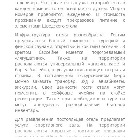
телевизор. Что касается санузла, который есть в
каждом номере, то он оснащается душем. Уборка
номеров проводится ежедневно. В стоимость
проживания входит трёхразовое питание с
элементами Шведского стола.
Инфраструктура отеля разнообразна. Гостям
предлагаются банный комплекс с турецкой и
финской саунами, открытый и крытый бассейны. В
крытом бассейне имеется подогреваемый
«лягушатник». Также на территории
располагаются универсальный магазин, кафе и
бар у бассейна, к услугам отдыхающих открытая
стоянка. В гостиничном экскурсионном бюро
можно заказать трансфер, ж\д и авиабилеты,
экскурсии. Свои ценности гости отеля могут
поместить в сейфовые ячейки на стойке
регистрации. Также при необходимости туристы
могут арендовать разнообразный бытовой
инвентарь.
Для развлечения постояльцев отель предлагает
услуги спортивного зала. На территории
располагаются открытые спортивные площадки
для игр в волейбол, баскетбол, имеются столы для