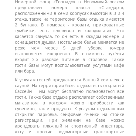
Номерной фонд «Торнадо» в Новомихайловском
представлен номера класса «Стандарт»,
расположенными в семи корпусах высотой в 3 и 4
этажа, также на территории базы отдыха имеются
2 бунгало. В номерах - кровати, прикроватные
тумбочки, есть телевизор и холодильник. Что
касается санузла, то он есть в каждом номере и
оснащается душем. Постельное белье меняется не
реже чем через 5 дней, уборка номера
выполняется ежедневно. В стоимость путёвки
входит 3-х разовое питание в столовой. Также
гости базы могут воспользоваться услугами кафе
или бара.
К услугам гостей предлагается банный комплекс с
сауной. На территории базы отдыха есть открытый
бассейн – им могут бесплатно пользоваться все
гости. Также база отдыха располагает собственным
магазином, в котором можно приобрести как
сувениры, так и продукты. К услугам отдыхающих
открытая парковка, сейфовые ячейки на стойке
регистрации. При желании на базе можно
арендовать пляжный и спортивный инвентарь,
яхту и прочие водомоторные транспортные