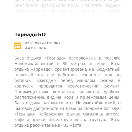
пинг-понга, футбольное поле. Любители водных
прогулок имеют возможность арендовать водные
лыжи или заняться вейкбордингом.
Торнадо БО
02.06.2027 – 03.06.2027
2 дня / 1 ночь
База отдыха «Торнадо» расположена в поселке
Новомихайловский в 30 метрах от моря. База
отдыха «Торнадо» ориентирована на бюджетный
пляжный отдых и работает сезонно с мая по
октябрь. Ежегодно перед началом сезона в
корпусах проводится косметический ремонт.
Преимуществом комплекса являются удобное
расположение, вид на море и приемлемые цены.
База отдыха находится в п. Новомихайловский, в
шаговой доступности от базы расположен яхт-клуб
«Торнадо», набережная, рынок, магазины, аптека,
кафе и прочая поселковая инфраструктура. База
отдыха рассчитана на 403 места.