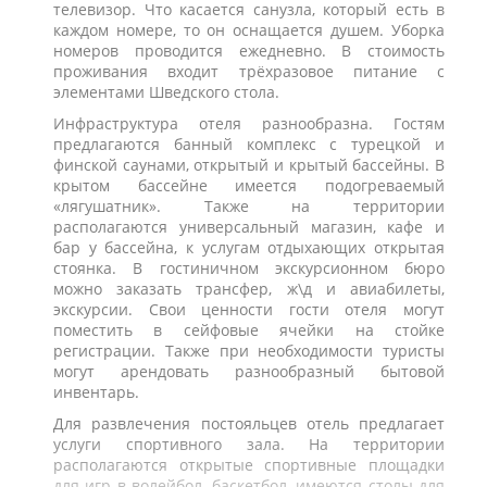
телевизор. Что касается санузла, который есть в
каждом номере, то он оснащается душем. Уборка
номеров проводится ежедневно. В стоимость
проживания входит трёхразовое питание с
элементами Шведского стола.
Инфраструктура отеля разнообразна. Гостям
предлагаются банный комплекс с турецкой и
финской саунами, открытый и крытый бассейны. В
крытом бассейне имеется подогреваемый
«лягушатник». Также на территории
располагаются универсальный магазин, кафе и
бар у бассейна, к услугам отдыхающих открытая
стоянка. В гостиничном экскурсионном бюро
можно заказать трансфер, ж\д и авиабилеты,
экскурсии. Свои ценности гости отеля могут
поместить в сейфовые ячейки на стойке
регистрации. Также при необходимости туристы
могут арендовать разнообразный бытовой
инвентарь.
Для развлечения постояльцев отель предлагает
услуги спортивного зала. На территории
располагаются открытые спортивные площадки
для игр в волейбол, баскетбол, имеются столы для