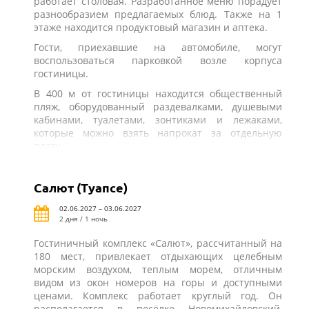
работает столовая. Разработанное меню порадует
разнообразием предлагаемых блюд. Также на 1
этаже находится продуктовый магазин и аптека.
Гости, приехавшие на автомобиле, могут
воспользоваться парковкой возле корпуса
гостиницы.
В 400 м от гостиницы находится общественный
пляж, оборудованный раздевалками, душевыми
кабинами, туалетами, зонтиками и лежаками,
которые можно взять напрокат за отдельную
плату.
Салют (Туапсе)
02.06.2027 – 03.06.2027
2 дня / 1 ночь
Гостиничный комплекс «Салют», рассчитанный на
180 мест, привлекает отдыхающих целебным
морским воздухом, теплым морем, отличным
видом из окон номеров на горы и доступными
ценами. Комплекс работает круглый год. Он
располагается в посёлке Новомихайловский,