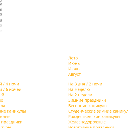
м
а
я
й
а
й
а
и
х
т
а.
ь
,
Лето
,
-
Июнь
й
ой
Июль
ы,
Август
,
и
й / 4 ночи
На 3 дня / 2 ночи
му
й / 6 ночей
На Неделю
е
ей
На 2 недели
ны
во
Зимние праздники
я
аля
Весенние каникулы
ние каникулы
Студенческие зимние канику
-
ыжные
Рождественские каникулы
ме
 праздники
Железнодорожные
ю-
 туры
Новогодние праздники