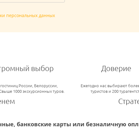
тки персональных данных
громный выбор
Доверие
 гостиниц России, Белоруссии,
Ежегодно нас выбирают более
 Свыше 1000 экскурсионных туров.
туристов и 200 турагентс
енем
Страт
ные, банковские карты или безналичную опла