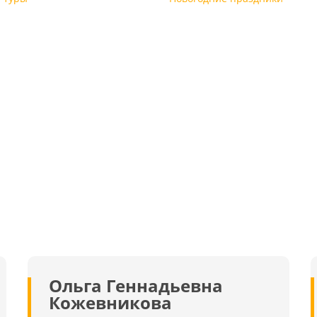
ю
,
,
0
и
:
ле
,
а
,
.
ри
о
х
,
и
й
ы,
о
я
и
-
,
Ольга Геннадьевна
ее
Кожевникова
я
 к