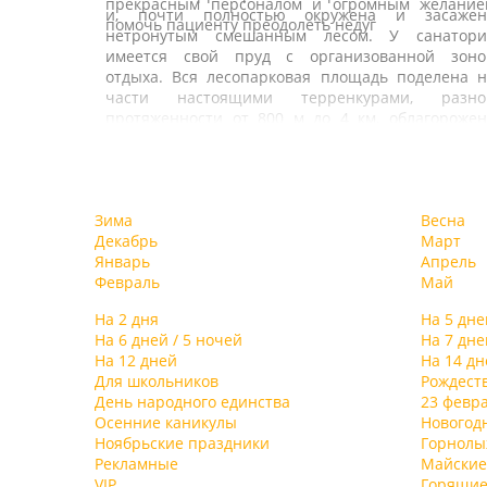
прекрасным персоналом и огромным желание
и, почти полностью окружена и засажен
помочь пациенту преодолеть недуг
нетронутым смешанным лесом. У санатори
имеется свой пруд с организованной зоно
отдыха. Вся лесопарковая площадь поделена н
части настоящими терренкурами, разно
протяженности от 800 м до 4 км, облагорожен
ландшафтным дизайном, прогулочным
дорожками и является одним из ценнейши
факторов, создающих уникальный микроклима
В санатории есть два отдельных жилых корпус
этих мест. На территории санатория ест
Первый 7-этажный корпус, постройки 1976 г.
Зима
Весна
собственная скважина с минеральной водой
рассчитан на 300 человек. Корпус «люкс» – 2
Декабрь
Март
схожей по своим качествам и составу с водо
этажное здание в классическом стиле дворцов
Январь
Апрель
Мертвого моря.
усадьбы ХIХ века. Просторные холлы, зимние сад
Февраль
Май
оригинальные картинные галереи
комфортабельные номера со всеми удобствам
На 2 дня
На 5 дне
располагают к приятному отдыху и полноценно
На 6 дней / 5 ночей
На 7 дне
восстановлению сил и здоровья. Для боле
На 12 дней
На 14 дн
уединенного и спокойного отдыха предназначе
Для школьников
Рождест
комфортабельные коттеджи, находящиес
День народного единства
23 февр
отдельно, в лесу.
Осенние каникулы
Новогод
Для отдыхающих санатория организовано 4
Ноябрьские праздники
Горнол
разовое питание: в большом корпусе по систе
Рекламные
Майские
«шведского стола», в маленьком корпусе – «мен
VIP
Горящие