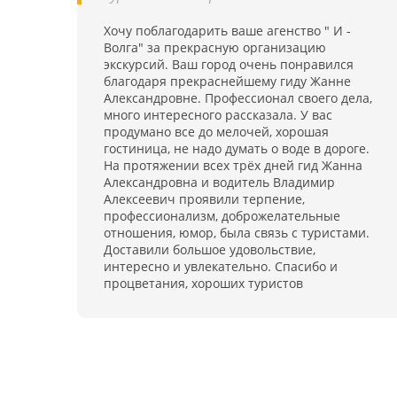
услугам инструкторов по фитнесу, аквааэробике
Для развлечений открыты залы с бильярдом
лечебной физкультуре
Хочу поблагодарить ваше агенство " И -
караоке, можно посмотреть фильм или принят
Волга" за прекрасную организацию
участие в концертной программе. За отдельну
экскурсий. Ваш город очень понравился
плату санаторий дает в аренду спортивны
благодаря прекраснейшему гиду Жанне
инвентарь (коньки, лыжи, велосипеды и др.). Д
Александровне. Профессионал своего дела,
корпоративных встреч в санатории имеетс
много интересного рассказала. У вас
большой конференц-зал на 300 мест
продумано все до мелочей, хорошая
гостиница, не надо думать о воде в дороге.
На протяжении всех трёх дней гид Жанна
Александровна и водитель Владимир
Алексеевич проявили терпение,
профессионализм, доброжелательные
отношения, юмор, была связь с туристами.
Доставили большое удовольствие,
интересно и увлекательно. Спасибо и
процветания, хороших туристов