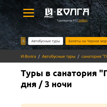
Туроператор РТО
008863
Автобусные туры
Билеты на Черное мор
И-Волга
Автобусные туры
санатория "
Туры в санатория "
дня / 3 ночи