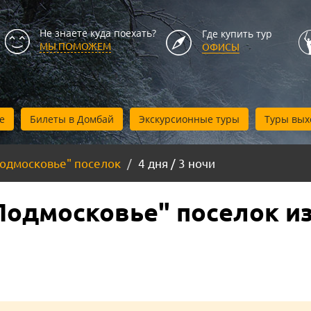
Не знаете куда поехать?
Где купить тур
МЫ ПОМОЖЕМ
ОФИСЫ
е
Билеты в Домбай
Экскурсионные туры
Туры вых
Подмосковье" поселок
4 дня / 3 ночи
Подмосковье" поселок из