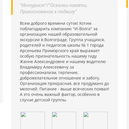
 и
"Интурист"/"Осколки памяти.
,
Прикосновение к подвигу"
ь
ю
й
Всем доброго времени суток! Хотим
ля
поблагодарить компанию "И-Волга" за
я
организацию нашей образовательной
экскурсии в Волгограде. Группа учащихся,
родителей и педагогов школы № 1 города
Арсеньева Приморского края выражает
особую признательность нашему гиду
Жанне Александровне и нашему водителю
Владимиру Алексеевичу за
профессионализм, терпение,
доброжелательное отношение и заботу.
Организация прекрасная, все продумано до
мелочей. Питание - выше всяческих похвал!
А это очень важный фактор, особенно в
случае детской группы.