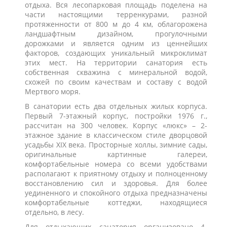
отдыха. Вся лесопарковая площадь поделена на
части настоящими терренкурами, разной
протяженности от 800 м до 4 км, облагорожена
ландшафтным дизайном, прогулочными
дорожками и является одним из ценнейших
факторов, создающих уникальный микроклимат
этих мест. На территории санатория есть
собственная скважина с минеральной водой,
схожей по своим качествам и составу с водой
Мертвого моря.
В санатории есть два отдельных жилых корпуса.
Первый 7-этажный корпус, постройки 1976 г.,
рассчитан на 300 человек. Корпус «люкс» – 2-
этажное здание в классическом стиле дворцовой
усадьбы ХIХ века. Просторные холлы, зимние сады,
оригинальные картинные галереи,
комфортабельные номера со всеми удобствами
располагают к приятному отдыху и полноценному
восстановлению сил и здоровья. Для более
уединенного и спокойного отдыха предназначены
комфортабельные коттеджи, находящиеся
отдельно, в лесу.
Для отдыхающих санатория организовано 4-