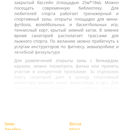
закрытый бассейн (площадью 25м*18м). Можно
посещать современную библиотеку. Для
любителей спорта работает тренажерный и
спортивный залы, открыты площадки для мини-
футбола, волейбольных и баскетбольных игр,
теннисный корт, крытый зимний каток. В зимнее
время санаторий располагает трассами для
лыжного спорта. По желанию можно прибегнуть к
услугам инструкторов по фитнесу, аквааэробике и
лечебной физкультуре
Для развлечений открыты залы с бильярдом,
караоке, можно посмотреть фильм или принять
участие в концертной программе. За отдельную
плату санаторий дает в аренду спортивный
инвентарь (коньки, лыжи, велосипеды и др.). Для
корпоративных встреч в санатории имеется
большой конференц-зал на 300 мест
Зима
Весна
Декабрь
Март