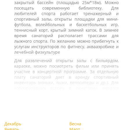
закрытый бассейн (площадью 25м*18м). Можно
посещать современную библиотеку. Для
любителей спорта работает тренажерный и
спортивный залы, открыты площадки для мини-
футбола, волейбольных и баскетбольных игр,
теннисный корт, крытый зимний каток. В зимнее
время санаторий располагает трассами для
лыжного спорта. По желанию можно прибегнуть к
услугам инструкторов по фитнесу, аквааэробике и
лечебной физкультуре
Для развлечений открыты залы с бильярдом,
караоке, можно посмотреть фильм или принять
участие в концертной программе. За отдельную
плату санаторий дает в аренду спортивный
инвентарь (коньки, лыжи, велосипеды и др.). Для
корпоративных встреч в санатории имеется
большой конференц-зал на 300 мест
Декабрь
Весна
Январь
Март