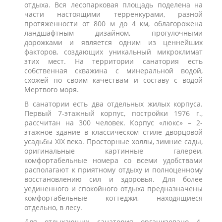
отдыха. Вся лесопарковая площадь поделена на
части настоящими терренкурами, разной
протяженности от 800 м до 4 км, облагорожена
ландшафтным дизайном, прогулочными
дорожками и является одним из ценнейших
факторов, создающих уникальный микроклимат
этих мест. На территории санатория есть
собственная скважина с минеральной водой,
схожей по своим качествам и составу с водой
Мертвого моря.
В санатории есть два отдельных жилых корпуса.
Первый 7-этажный корпус, постройки 1976 г.,
рассчитан на 300 человек. Корпус «люкс» – 2-
этажное здание в классическом стиле дворцовой
усадьбы ХIХ века. Просторные холлы, зимние сады,
оригинальные картинные галереи,
комфортабельные номера со всеми удобствами
располагают к приятному отдыху и полноценному
восстановлению сил и здоровья. Для более
уединенного и спокойного отдыха предназначены
комфортабельные коттеджи, находящиеся
отдельно, в лесу.
Для отдыхающих санатория организовано 4-