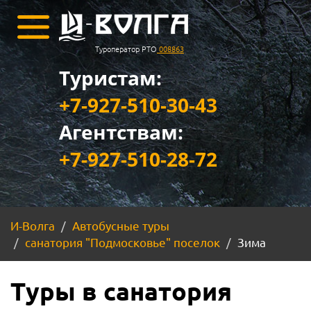
Туроператор РТО
008863
Туристам:
+7-927-510-30-43
Агентствам:
+7-927-510-28-72
И-Волга
Автобусные туры
санатория "Подмосковье" поселок
Зима
Туры в санатория