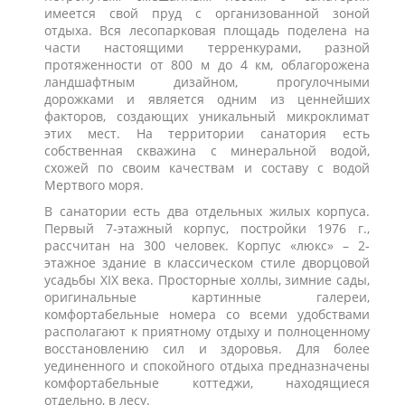
имеется свой пруд с организованной зоной
отдыха. Вся лесопарковая площадь поделена на
части настоящими терренкурами, разной
протяженности от 800 м до 4 км, облагорожена
ландшафтным дизайном, прогулочными
дорожками и является одним из ценнейших
факторов, создающих уникальный микроклимат
этих мест. На территории санатория есть
собственная скважина с минеральной водой,
схожей по своим качествам и составу с водой
Мертвого моря.
В санатории есть два отдельных жилых корпуса.
Первый 7-этажный корпус, постройки 1976 г.,
рассчитан на 300 человек. Корпус «люкс» – 2-
этажное здание в классическом стиле дворцовой
усадьбы ХIХ века. Просторные холлы, зимние сады,
оригинальные картинные галереи,
комфортабельные номера со всеми удобствами
располагают к приятному отдыху и полноценному
восстановлению сил и здоровья. Для более
уединенного и спокойного отдыха предназначены
комфортабельные коттеджи, находящиеся
отдельно, в лесу.