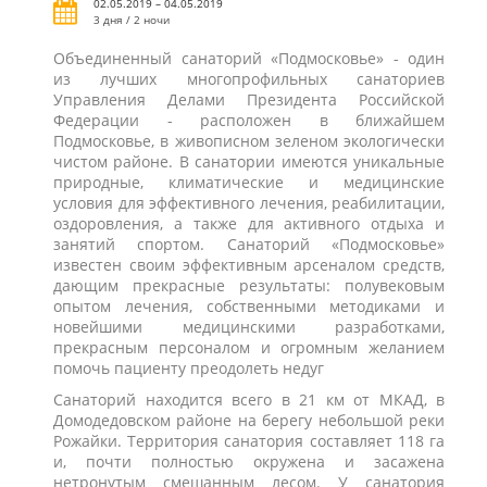
02.05.2019 – 04.05.2019
3 дня / 2 ночи
Объединенный санаторий «Подмосковье» - один
из лучших многопрофильных санаториев
Управления Делами Президента Российской
Федерации - расположен в ближайшем
Подмосковье, в живописном зеленом экологически
чистом районе. В санатории имеются уникальные
природные, климатические и медицинские
условия для эффективного лечения, реабилитации,
оздоровления, а также для активного отдыха и
занятий спортом. Санаторий «Подмосковье»
известен своим эффективным арсеналом средств,
дающим прекрасные результаты: полувековым
опытом лечения, собственными методиками и
новейшими медицинскими разработками,
прекрасным персоналом и огромным желанием
помочь пациенту преодолеть недуг
Санаторий находится всего в 21 км от МКАД, в
Домодедовском районе на берегу небольшой реки
Рожайки. Территория санатория составляет 118 га
и, почти полностью окружена и засажена
нетронутым смешанным лесом. У санатория