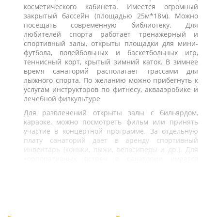
косметического кабинета. Имеется огромный
закрытый бассейн (площадью 25м*18м). Можно
посещать современную библиотеку. Для
любителей спорта работает тренажерный и
спортивный залы, открыты площадки для мини-
футбола, волейбольных и баскетбольных игр,
теннисный корт, крытый зимний каток. В зимнее
время санаторий располагает трассами для
лыжного спорта. По желанию можно прибегнуть к
услугам инструкторов по фитнесу, аквааэробике и
лечебной физкультуре
Для развлечений открыты залы с бильярдом,
караоке, можно посмотреть фильм или принять
участие в концертной программе. За отдельную
плату санаторий дает в аренду спортивный
инвентарь (коньки, лыжи, велосипеды и др.). Для
корпоративных встреч в санатории имеется
большой конференц-зал на 300 мест