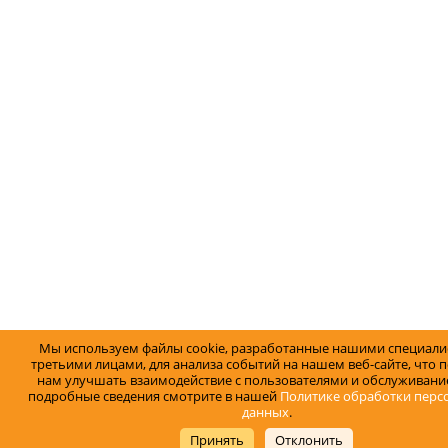
Мы используем файлы cookie, разработанные нашими специали
третьими лицами, для анализа событий на нашем веб-сайте, что 
нам улучшать взаимодействие с пользователями и обслуживание
подробные сведения смотрите в нашей
Политике обработки перс
данных
.
Принять
Отклонить