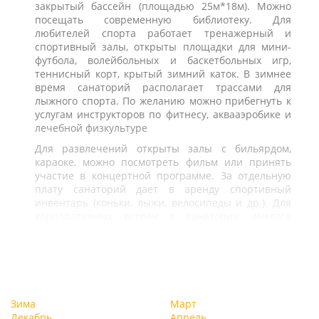
закрытый бассейн (площадью 25м*18м). Можно
посещать современную библиотеку. Для
любителей спорта работает тренажерный и
спортивный залы, открыты площадки для мини-
футбола, волейбольных и баскетбольных игр,
теннисный корт, крытый зимний каток. В зимнее
время санаторий располагает трассами для
лыжного спорта. По желанию можно прибегнуть к
услугам инструкторов по фитнесу, аквааэробике и
лечебной физкультуре
Для развлечений открыты залы с бильярдом,
караоке, можно посмотреть фильм или принять
участие в концертной программе. За отдельную
плату санаторий дает в аренду спортивный
инвентарь (коньки, лыжи, велосипеды и др.). Для
корпоративных встреч в санатории имеется
большой конференц-зал на 300 мест
Зима
Март
Декабрь
Апрель