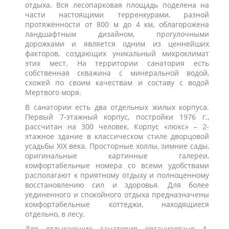
отдыха. Вся лесопарковая площадь поделена на
части настоящими терренкурами, разной
протяженности от 800 м до 4 км, облагорожена
ландшафтным дизайном, прогулочными
дорожками и является одним из ценнейших
факторов, создающих уникальный микроклимат
этих мест. На территории санатория есть
собственная скважина с минеральной водой,
схожей по своим качествам и составу с водой
Мертвого моря.
В санатории есть два отдельных жилых корпуса.
Первый 7-этажный корпус, постройки 1976 г.,
рассчитан на 300 человек. Корпус «люкс» – 2-
этажное здание в классическом стиле дворцовой
усадьбы ХIХ века. Просторные холлы, зимние сады,
оригинальные картинные галереи,
комфортабельные номера со всеми удобствами
располагают к приятному отдыху и полноценному
восстановлению сил и здоровья. Для более
уединенного и спокойного отдыха предназначены
комфортабельные коттеджи, находящиеся
отдельно, в лесу.
Для отдыхающих санатория организовано 4-