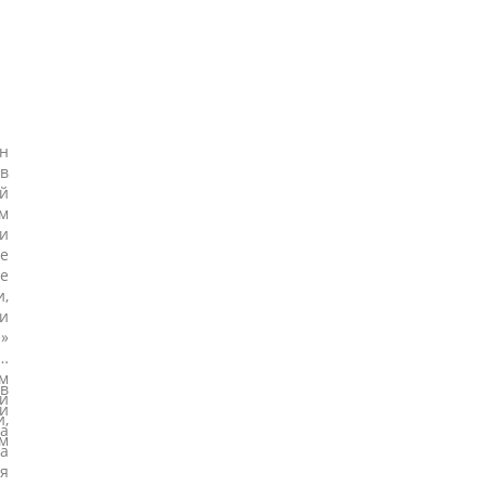
н
в
й
м
ки
ые
е
и,
и
»
в,
м
в
и
ки
,
га
м
а
я