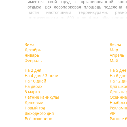
имеется свой пруд с организованной зоно
отдыха. Вся лесопарковая площадь поделена н
части настоящими терренкурами, разно
протяженности от 800 м до 4 км, облагорожен
ландшафтным дизайном, прогулочным
дорожками и является одним из ценнейши
факторов, создающих уникальный микроклима
В санатории есть два отдельных жилых корпус
этих мест. На территории санатория ест
Первый 7-этажный корпус, постройки 1976 г.
Зима
Весна
собственная скважина с минеральной водой
рассчитан на 300 человек. Корпус «люкс» – 2
Декабрь
Март
схожей по своим качествам и составу с водо
этажное здание в классическом стиле дворцов
Январь
Апрель
Мертвого моря.
усадьбы ХIХ века. Просторные холлы, зимние сад
Февраль
Май
оригинальные картинные галереи
комфортабельные номера со всеми удобствам
На 2 дня
На 5 дне
располагают к приятному отдыху и полноценно
На 4 дня / 3 ночи
На 6 дне
восстановлению сил и здоровья. Для боле
На 10 дней
На 12 дн
уединенного и спокойного отдыха предназначе
На двоих
Для шко
комфортабельные коттеджи, находящиес
8 марта
День на
отдельно, в лесу.
Летние каникулы
Осенние
Для отдыхающих санатория организовано 4
Дешевые
Ноябрьс
разовое питание: в большом корпусе по систе
Новый год
Рекламн
«шведского стола», в маленьком корпусе – «мен
Выходного дня
VIP
заказ»
Всё включено
Раннее 
Санаторий имеет специализацию по лечени