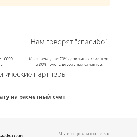
Нам говорят "спасибо"
 10000
Мы знаем, у нас 70% довольных клиентов,
тв
а 30% - очень довольных клиентов.
егические партнеры
ту на расчетный счет
Мы в социальных сетях
i-volga.com