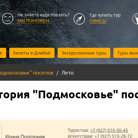
Не знаете куда поехать?
Где купить тур
МЫ ПОМОЖЕМ
ОФИСЫ
е
Билеты в Домбай
Экскурсионные туры
Туры вых
Подмосковье" поселок
Лето
тория "Подмосковье" по
Туристам:
+7 (927) 510-30-43
Ирина Подгорная
Агентствам:
+7 (927) 510-28-72