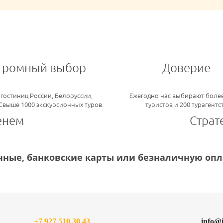
громный выбор
Доверие
 гостиниц России, Белоруссии,
Ежегодно нас выбирают более
 Свыше 1000 экскурсионных туров.
туристов и 200 турагентс
енем
Страт
ные, банковские карты или безналичную опла
+7 927 510 30 43
info@