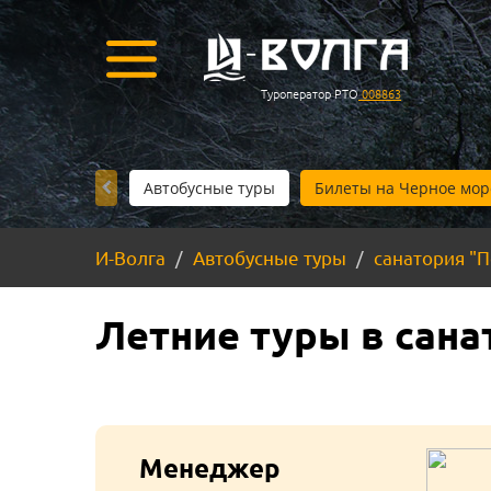
Туроператор РТО
008863
Автобусные туры
Билеты на Черное мор
И-Волга
Автобусные туры
санатория "
Летние туры в сана
Менеджер