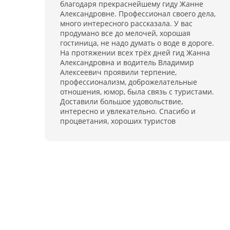
благодаря прекраснейшему гиду Жанне
участие в концертной программе. За отдельну
Александровне. Профессионал своего дела,
плату санаторий дает в аренду спортивны
много интересного рассказала. У вас
инвентарь (коньки, лыжи, велосипеды и др.). Д
продумано все до мелочей, хорошая
корпоративных встреч в санатории имеетс
гостиница, не надо думать о воде в дороге.
большой конференц-зал на 300 мест
На протяжении всех трёх дней гид Жанна
Александровна и водитель Владимир
Алексеевич проявили терпение,
профессионализм, доброжелательные
отношения, юмор, была связь с туристами.
Доставили большое удовольствие,
интересно и увлекательно. Спасибо и
процветания, хороших туристов