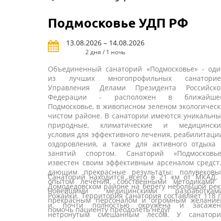
Подмосковье УДП РФ
13.08.2026 – 14.08.2026
2 дня / 1 ночь
Объединенный санаторий «Подмосковье» - оди
из лучших многопрофильных санаторие
Управления Делами Президента Российско
Федерации - расположен в ближайше
Подмосковье, в живописном зеленом экологичес
чистом районе. В санатории имеются уникальн
природные, климатические и медицински
условия для эффективного лечения, реабилитаци
оздоровления, а также для активного отдыха 
занятий спортом. Санаторий «Подмосковье
известен своим эффективным арсеналом средст
дающим прекрасные результаты: полувековы
Санаторий находится всего в 21 км от МКАД, 
опытом лечения, собственными методиками 
Домодедовском районе на берегу небольшой ре
новейшими медицинскими разработками
Рожайки. Территория санатория составляет 118 
прекрасным персоналом и огромным желание
и, почти полностью окружена и засажен
помочь пациенту преодолеть недуг
нетронутым смешанным лесом. У санатори