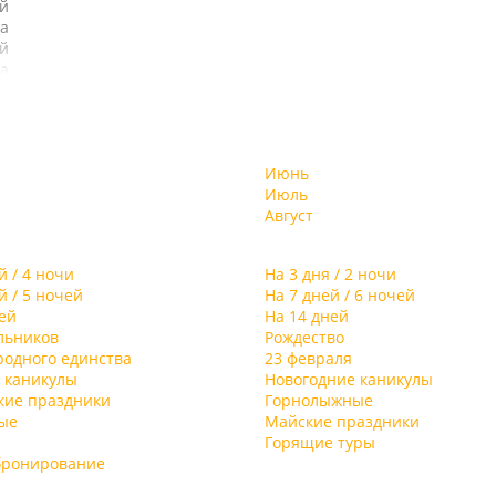
й
а
й
а
и
х
т
а.
ь
,
Июнь
,
-
Июль
й
ой
Август
ы,
,
и
й / 4 ночи
На 3 дня / 2 ночи
му
й / 5 ночей
На 7 дней / 6 ночей
е
ей
На 14 дней
ны
льников
Рождество
я
родного единства
23 февраля
 каникулы
Новогодние каникулы
-
кие праздники
Горнолыжные
ме
ые
Майские праздники
ю-
Горящие туры
бронирование
ю