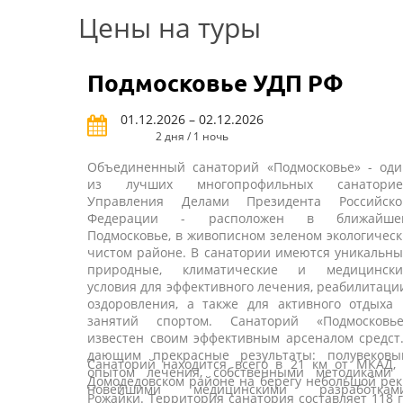
Цены на туры
Подмосковье УДП РФ
01.12.2026 – 02.12.2026
2 дня / 1 ночь
Объединенный санаторий «Подмосковье» - оди
из лучших многопрофильных санаторие
Управления Делами Президента Российско
Федерации - расположен в ближайше
Подмосковье, в живописном зеленом экологичес
чистом районе. В санатории имеются уникальн
природные, климатические и медицински
условия для эффективного лечения, реабилитаци
оздоровления, а также для активного отдыха 
занятий спортом. Санаторий «Подмосковье
известен своим эффективным арсеналом средст
дающим прекрасные результаты: полувековы
Санаторий находится всего в 21 км от МКАД, 
опытом лечения, собственными методиками 
Домодедовском районе на берегу небольшой ре
новейшими медицинскими разработками
Рожайки. Территория санатория составляет 118 