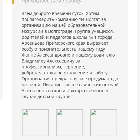
Прикосновение к подвигу"
 и
,
ь
Всем доброго времени суток! Хотим
ю
поблагодарить компанию "И-Волга" за
й
организацию нашей образовательной
ля
экскурсии в Волгограде. Группа учащихся,
я
родителей и педагогов школы № 1 города
Арсеньева Приморского края выражает
особую признательность нашему гиду
Жанне Александровне и нашему водителю
Владимиру Алексеевичу за
профессионализм, терпение,
доброжелательное отношение и заботу.
Организация прекрасная, все продумано до
мелочей. Питание - выше всяческих похвал!
А это очень важный фактор, особенно в
случае детской группы.