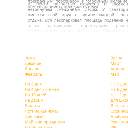
прекрасным персоналом и огромным желание
и, почти полностью окружена и засажен
помочь пациенту преодолеть недуг
нетронутым смешанным лесом. У санатори
имеется свой пруд с организованной зоно
отдыха. Вся лесопарковая площадь поделена н
части настоящими терренкурами, разно
протяженности от 800 м до 4 км, облагорожен
ландшафтным дизайном, прогулочным
дорожками и является одним из ценнейши
факторов, создающих уникальный микроклима
В санатории есть два отдельных жилых корпус
этих мест. На территории санатория ест
Первый 7-этажный корпус, постройки 1976 г.
Зима
Весна
собственная скважина с минеральной водой
рассчитан на 300 человек. Корпус «люкс» – 2
Декабрь
Март
схожей по своим качествам и составу с водо
этажное здание в классическом стиле дворцов
Январь
Апрель
Мертвого моря.
усадьбы ХIХ века. Просторные холлы, зимние сад
Февраль
Май
оригинальные картинные галереи
комфортабельные номера со всеми удобствам
На 2 дня
На 5 дне
располагают к приятному отдыху и полноценно
На 4 дня / 3 ночи
На 6 дне
восстановлению сил и здоровья. Для боле
На 10 дней
На 12 дн
уединенного и спокойного отдыха предназначе
На двоих
Для шко
комфортабельные коттеджи, находящиес
8 марта
День на
отдельно, в лесу.
Летние каникулы
Осенние
Для отдыхающих санатория организовано 4
Дешевые
Ноябрьс
разовое питание: в большом корпусе по систе
Майские праздники
Рекламн
«шведского стола», в маленьком корпусе – «мен
Горящие туры
VIP