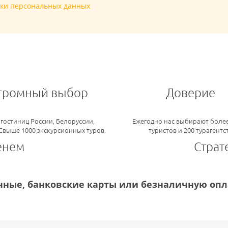
тки персональных данных
громный выбор
Доверие
 гостиниц России, Белоруссии,
Ежегодно нас выбирают более
 Свыше 1000 экскурсионных туров.
туристов и 200 турагентс
енем
Страт
ные, банковские карты или безналичную опла