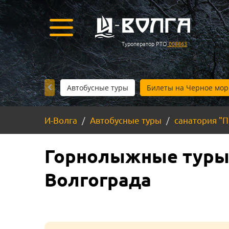
Туроператор РТО
008863
Автобусные туры
Билеты на Черное мор
И-Волга
Автобусные туры
санатория "
Горнолыжные туры 
Волгограда