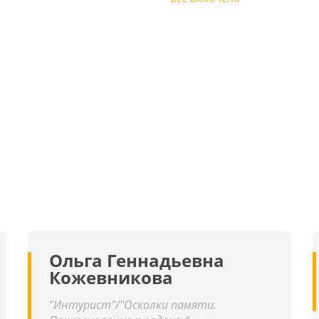
ю
,
,
0
и
:
ле
,
а
,
.
ри
о
х
,
и
й
ы,
о
я
и
Ольга Геннадьевна
-
Кожевникова
,
ее
я
"Интурист"/"Осколки памяти.
 к