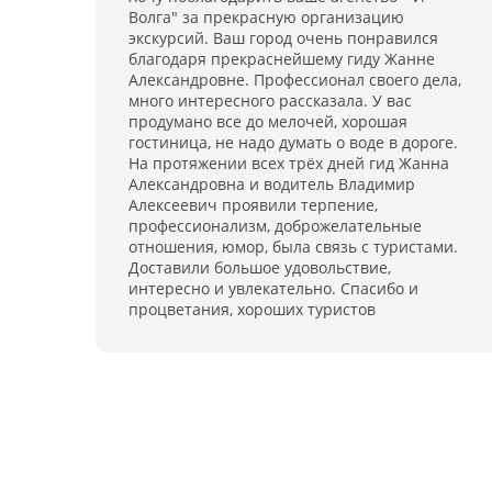
услугам инструкторов по фитнесу, аквааэробике
Волга" за прекрасную организацию
Для развлечений открыты залы с бильярдом
лечебной физкультуре
экскурсий. Ваш город очень понравился
караоке, можно посмотреть фильм или принят
благодаря прекраснейшему гиду Жанне
участие в концертной программе. За отдельну
Александровне. Профессионал своего дела,
плату санаторий дает в аренду спортивны
много интересного рассказала. У вас
инвентарь (коньки, лыжи, велосипеды и др.). Д
продумано все до мелочей, хорошая
корпоративных встреч в санатории имеетс
гостиница, не надо думать о воде в дороге.
большой конференц-зал на 300 мест
На протяжении всех трёх дней гид Жанна
Александровна и водитель Владимир
Алексеевич проявили терпение,
профессионализм, доброжелательные
отношения, юмор, была связь с туристами.
Доставили большое удовольствие,
интересно и увлекательно. Спасибо и
процветания, хороших туристов