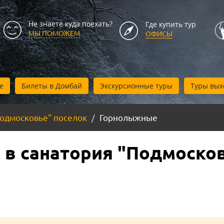
Не знаете куда поехать?
Где купить тур
МЫ ПОМОЖЕМ
ОФИСЫ
е
Билеты в Домбай
Экскурсионные туры
Туры вых
Подмосковье" поселок
Горнолыжные
в санатория "Подмосков