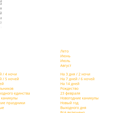
м
а
я
й
а
й
а
и
х
т
а.
ь
,
Лето
,
-
Июнь
й
ой
Июль
ы,
Август
,
и
й / 4 ночи
На 3 дня / 2 ночи
му
й / 5 ночей
На 7 дней / 6 ночей
е
ей
На 14 дней
ны
льников
Рождество
я
родного единства
23 февраля
 каникулы
Новогодние каникулы
-
кие праздники
Новый год
ме
ые
Выходного дня
ю-
Всё включено