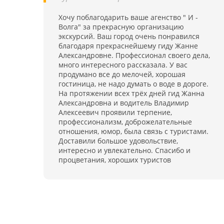
услугам инструкторов по фитнесу, аквааэробике
Для развлечений открыты залы с бильярдом
лечебной физкультуре
Хочу поблагодарить ваше агенство " И -
караоке, можно посмотреть фильм или принят
Волга" за прекрасную организацию
участие в концертной программе. За отдельну
экскурсий. Ваш город очень понравился
плату санаторий дает в аренду спортивны
благодаря прекраснейшему гиду Жанне
инвентарь (коньки, лыжи, велосипеды и др.). Д
Александровне. Профессионал своего дела,
корпоративных встреч в санатории имеетс
много интересного рассказала. У вас
большой конференц-зал на 300 мест
продумано все до мелочей, хорошая
гостиница, не надо думать о воде в дороге.
На протяжении всех трёх дней гид Жанна
Александровна и водитель Владимир
Алексеевич проявили терпение,
профессионализм, доброжелательные
отношения, юмор, была связь с туристами.
Доставили большое удовольствие,
интересно и увлекательно. Спасибо и
процветания, хороших туристов