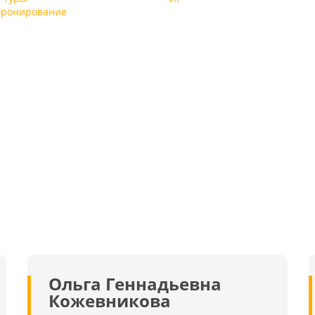
бронирование
ю
,
,
0
и
:
ле
,
а
,
.
ри
о
х
,
и
й
ы,
о
я
и
-
,
Ольга Геннадьевна
ее
Кожевникова
я
 к