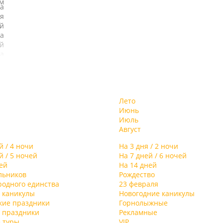
м
а
я
й
а
й
а
и
х
т
а.
ь
,
Лето
,
-
Июнь
й
ой
Июль
ы,
Август
,
и
й / 4 ночи
На 3 дня / 2 ночи
му
й / 5 ночей
На 7 дней / 6 ночей
е
ей
На 14 дней
ны
льников
Рождество
я
родного единства
23 февраля
 каникулы
Новогодние каникулы
-
кие праздники
Горнолыжные
ме
 праздники
Рекламные
ю-
 туры
VIP