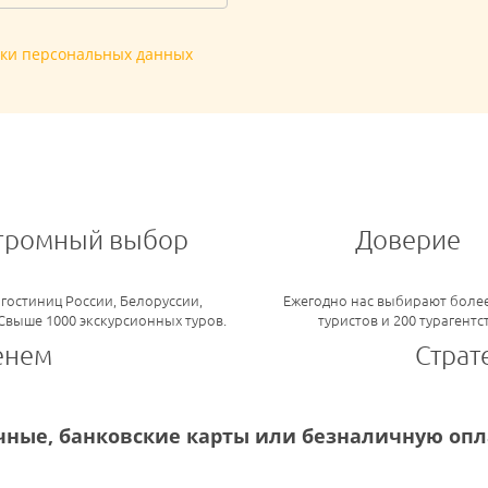
тки персональных данных
громный выбор
Доверие
 гостиниц России, Белоруссии,
Ежегодно нас выбирают более
 Свыше 1000 экскурсионных туров.
туристов и 200 турагентс
енем
Страт
ные, банковские карты или безналичную опла