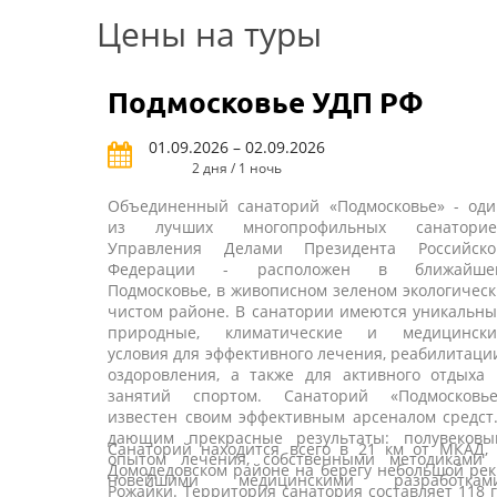
Цены на туры
Подмосковье УДП РФ
01.09.2026 – 02.09.2026
2 дня / 1 ночь
Объединенный санаторий «Подмосковье» - оди
из лучших многопрофильных санаторие
Управления Делами Президента Российско
Федерации - расположен в ближайше
Подмосковье, в живописном зеленом экологичес
чистом районе. В санатории имеются уникальн
природные, климатические и медицински
условия для эффективного лечения, реабилитаци
оздоровления, а также для активного отдыха 
занятий спортом. Санаторий «Подмосковье
известен своим эффективным арсеналом средст
дающим прекрасные результаты: полувековы
Санаторий находится всего в 21 км от МКАД, 
опытом лечения, собственными методиками 
Домодедовском районе на берегу небольшой ре
новейшими медицинскими разработками
Рожайки. Территория санатория составляет 118 