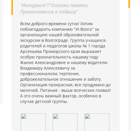
 и
"Интурист"/"Осколки памяти.
,
Прикосновение к подвигу"
ь
ю
й
Всем доброго времени суток! Хотим
ля
поблагодарить компанию "И-Волга" за
я
организацию нашей образовательной
экскурсии в Волгограде. Группа учащихся,
родителей и педагогов школы № 1 города
Арсеньева Приморского края выражает
особую признательность нашему гиду
Жанне Александровне и нашему водителю
Владимиру Алексеевичу за
профессионализм, терпение,
доброжелательное отношение и заботу.
Организация прекрасная, все продумано до
мелочей. Питание - выше всяческих похвал!
А это очень важный фактор, особенно в
случае детской группы.