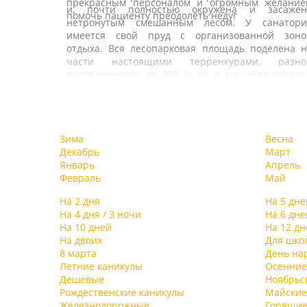
прекрасным персоналом и огромным желание
и, почти полностью окружена и засажен
помочь пациенту преодолеть недуг
нетронутым смешанным лесом. У санатори
имеется свой пруд с организованной зоно
отдыха. Вся лесопарковая площадь поделена н
части настоящими терренкурами, разно
протяженности от 800 м до 4 км, облагорожен
ландшафтным дизайном, прогулочным
дорожками и является одним из ценнейши
факторов, создающих уникальный микроклима
В санатории есть два отдельных жилых корпус
этих мест. На территории санатория ест
Первый 7-этажный корпус, постройки 1976 г.
Зима
Весна
собственная скважина с минеральной водой
рассчитан на 300 человек. Корпус «люкс» – 2
Декабрь
Март
схожей по своим качествам и составу с водо
этажное здание в классическом стиле дворцов
Январь
Апрель
Мертвого моря.
усадьбы ХIХ века. Просторные холлы, зимние сад
Февраль
Май
оригинальные картинные галереи
комфортабельные номера со всеми удобствам
На 2 дня
На 5 дне
располагают к приятному отдыху и полноценно
На 4 дня / 3 ночи
На 6 дне
восстановлению сил и здоровья. Для боле
На 10 дней
На 12 дн
уединенного и спокойного отдыха предназначе
На двоих
Для шко
комфортабельные коттеджи, находящиес
8 марта
День на
отдельно, в лесу.
Летние каникулы
Осенние
Для отдыхающих санатория организовано 4
Дешевые
Ноябрьс
разовое питание: в большом корпусе по систе
Рождественские каникулы
Майские
«шведского стола», в маленьком корпусе – «мен
Железнодорожные
Горящие