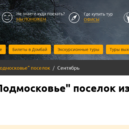
Не знаете куда поехать?
Где купить тур
МЫ ПОМОЖЕМ
ОФИСЫ
е
Билеты в Домбай
Экскурсионные туры
Туры вых
Подмосковье" поселок
Сентябрь
Подмосковье" поселок из