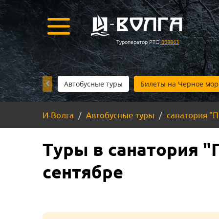
Туроператор РТО
008863
Автобусные туры
Билеты на Черное мор
И-Волга
Автобусные туры
санатория "
Туры в санатория "
сентябре