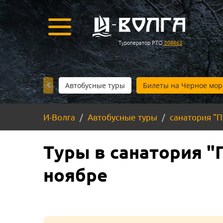
Туроператор РТО
008863
Автобусные туры
Билеты на Черное мор
И-Волга
Автобусные туры
санатория "
Туры в санатория "
ноябре