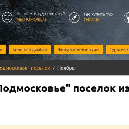
Не знаете куда поехать?
Где купить тур
МЫ ПОМОЖЕМ
ОФИСЫ
е
Билеты в Домбай
Экскурсионные туры
Туры вых
Подмосковье" поселок
Ноябрь
Подмосковье" поселок из