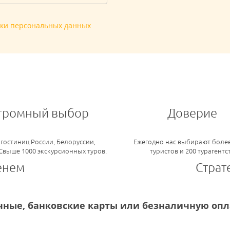
тки персональных данных
громный выбор
Доверие
 гостиниц России, Белоруссии,
Ежегодно нас выбирают более
 Свыше 1000 экскурсионных туров.
туристов и 200 турагентс
енем
Страт
ные, банковские карты или безналичную опла