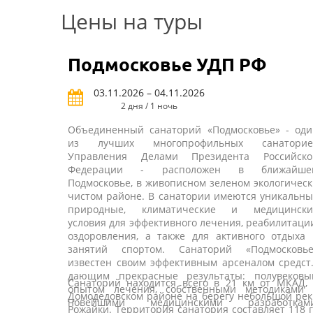
Цены на туры
Подмосковье УДП РФ
03.11.2026 – 04.11.2026
2 дня / 1 ночь
Объединенный санаторий «Подмосковье» - оди
из лучших многопрофильных санаторие
Управления Делами Президента Российско
Федерации - расположен в ближайше
Подмосковье, в живописном зеленом экологичес
чистом районе. В санатории имеются уникальн
природные, климатические и медицински
условия для эффективного лечения, реабилитаци
оздоровления, а также для активного отдыха 
занятий спортом. Санаторий «Подмосковье
известен своим эффективным арсеналом средст
дающим прекрасные результаты: полувековы
Санаторий находится всего в 21 км от МКАД, 
опытом лечения, собственными методиками 
Домодедовском районе на берегу небольшой ре
новейшими медицинскими разработками
Рожайки. Территория санатория составляет 118 