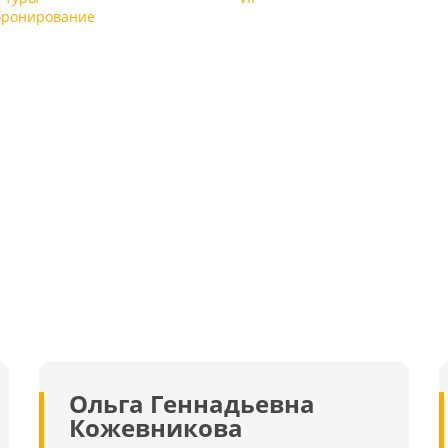
бронирование
ю
,
,
0
и
:
ле
,
а
,
.
ри
о
х
,
и
й
ы,
о
я
и
-
,
Ольга Геннадьевна
ее
Кожевникова
я
 к