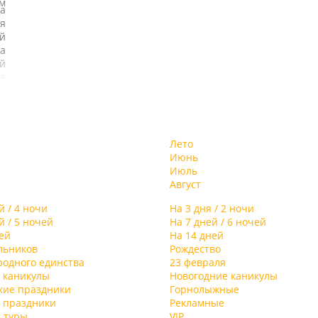
м
а
я
й
а
й
а
и
х
т
а.
ь
,
Лето
,
-
Июнь
й
ой
Июль
ы,
Август
,
и
й / 4 ночи
На 3 дня / 2 ночи
му
й / 5 ночей
На 7 дней / 6 ночей
е
ей
На 14 дней
ны
льников
Рождество
я
родного единства
23 февраля
 каникулы
Новогодние каникулы
-
кие праздники
Горнолыжные
ме
 праздники
Рекламные
ю-
 туры
VIP