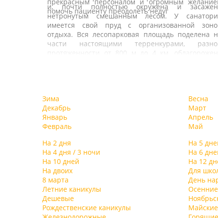
прекрасным персоналом и огромным желание
и, почти полностью окружена и засажен
помочь пациенту преодолеть недуг
нетронутым смешанным лесом. У санатори
имеется свой пруд с организованной зоно
отдыха. Вся лесопарковая площадь поделена н
части настоящими терренкурами, разно
протяженности от 800 м до 4 км, облагорожен
ландшафтным дизайном, прогулочным
дорожками и является одним из ценнейши
факторов, создающих уникальный микроклима
В санатории есть два отдельных жилых корпус
этих мест. На территории санатория ест
Первый 7-этажный корпус, постройки 1976 г.
Зима
Весна
собственная скважина с минеральной водой
рассчитан на 300 человек. Корпус «люкс» – 2
Декабрь
Март
схожей по своим качествам и составу с водо
этажное здание в классическом стиле дворцов
Январь
Апрель
Мертвого моря.
усадьбы ХIХ века. Просторные холлы, зимние сад
Февраль
Май
оригинальные картинные галереи
комфортабельные номера со всеми удобствам
На 2 дня
На 5 дне
располагают к приятному отдыху и полноценно
На 4 дня / 3 ночи
На 6 дне
восстановлению сил и здоровья. Для боле
На 10 дней
На 12 дн
уединенного и спокойного отдыха предназначе
На двоих
Для шко
комфортабельные коттеджи, находящиес
8 марта
День на
отдельно, в лесу.
Летние каникулы
Осенние
Для отдыхающих санатория организовано 4
Дешевые
Ноябрьс
разовое питание: в большом корпусе по систе
Рождественские каникулы
Майские
«шведского стола», в маленьком корпусе – «мен
Железнодорожные
Горящие