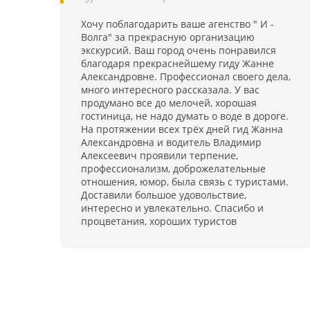
услугам инструкторов по фитнесу, аквааэробике
Для развлечений открыты залы с бильярдом
лечебной физкультуре
Хочу поблагодарить ваше агенство " И -
караоке, можно посмотреть фильм или принят
Волга" за прекрасную организацию
участие в концертной программе. За отдельну
экскурсий. Ваш город очень понравился
плату санаторий дает в аренду спортивны
благодаря прекраснейшему гиду Жанне
инвентарь (коньки, лыжи, велосипеды и др.). Д
Александровне. Профессионал своего дела,
корпоративных встреч в санатории имеетс
много интересного рассказала. У вас
большой конференц-зал на 300 мест
продумано все до мелочей, хорошая
гостиница, не надо думать о воде в дороге.
На протяжении всех трёх дней гид Жанна
Александровна и водитель Владимир
Алексеевич проявили терпение,
профессионализм, доброжелательные
отношения, юмор, была связь с туристами.
Доставили большое удовольствие,
интересно и увлекательно. Спасибо и
процветания, хороших туристов