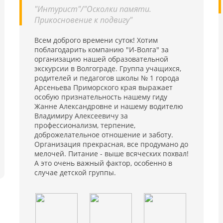
 и
"Интурист"/"Осколки памяти.
,
Прикосновение к подвигу"
ь
ю
й
Всем доброго времени суток! Хотим
ля
поблагодарить компанию "И-Волга" за
я
организацию нашей образовательной
экскурсии в Волгограде. Группа учащихся,
родителей и педагогов школы № 1 города
Арсеньева Приморского края выражает
особую признательность нашему гиду
Жанне Александровне и нашему водителю
Владимиру Алексеевичу за
профессионализм, терпение,
доброжелательное отношение и заботу.
Организация прекрасная, все продумано до
мелочей. Питание - выше всяческих похвал!
А это очень важный фактор, особенно в
случае детской группы.