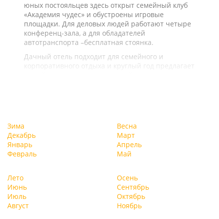
юных постояльцев здесь открыт семейный клуб
«Академия чудес» и обустроены игровые
площадки. Для деловых людей работают четыре
конференц-зала, а для обладателей
автотранспорта –бесплатная стоянка.
Дачный отель подходит для семейного и
корпоративного отдыха и круглый год предлагает
целый ряд услуг и развлечений.
Зима
Весна
Декабрь
Март
Январь
Апрель
Февраль
Май
Лето
Осень
Июнь
Сентябрь
Июль
Октябрь
Август
Ноябрь