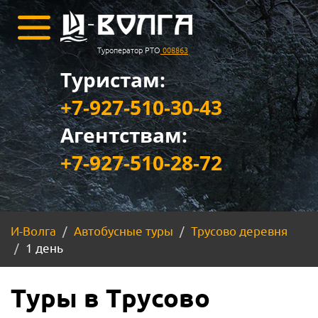
Туроператор РТО
008863
Туристам:
+7-927-510-30-43
Агентствам:
+7-927-510-28-72
И-Волга
Автобусные туры
Трусово деревня
1 день
Туры в Трусово