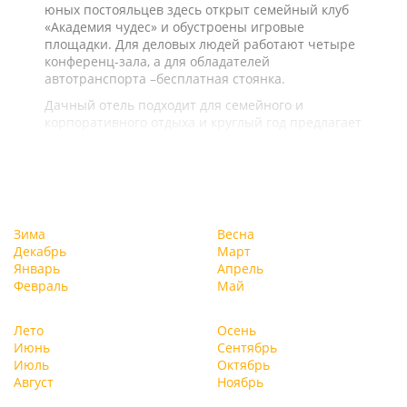
юных постояльцев здесь открыт семейный клуб
«Академия чудес» и обустроены игровые
площадки. Для деловых людей работают четыре
конференц-зала, а для обладателей
автотранспорта –бесплатная стоянка.
Дачный отель подходит для семейного и
корпоративного отдыха и круглый год предлагает
целый ряд услуг и развлечений.
Зима
Весна
Декабрь
Март
Январь
Апрель
Февраль
Май
Лето
Осень
Июнь
Сентябрь
Июль
Октябрь
Август
Ноябрь