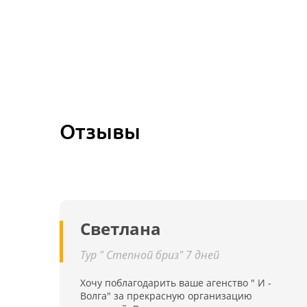
площадки. Для деловых людей работают четыре
конференц-зала, а для обладателей
автотранспорта –бесплатная стоянка.
Отзывы
Светлана
Тур " Степной бриз" 7 дней
Хочу поблагодарить ваше агенство " И -
Волга" за прекрасную организацию