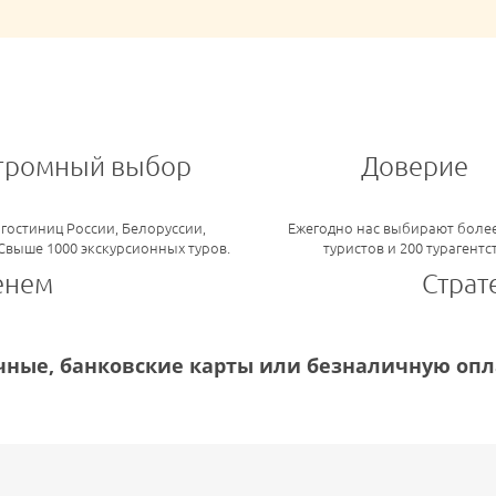
громный выбор
Доверие
 гостиниц России, Белоруссии,
Ежегодно нас выбирают более
 Свыше 1000 экскурсионных туров.
туристов и 200 турагентс
енем
Страт
ные, банковские карты или безналичную опла