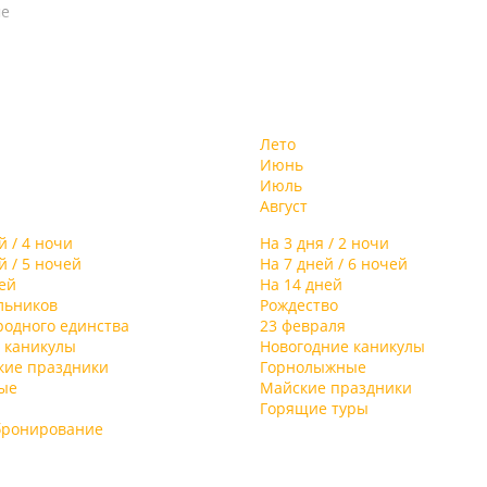
ме
м
е
Лето
Июнь
о
Июль
Август
й / 4 ночи
На 3 дня / 2 ночи
й / 5 ночей
На 7 дней / 6 ночей
ей
На 14 дней
льников
Рождество
родного единства
23 февраля
 каникулы
Новогодние каникулы
кие праздники
Горнолыжные
ые
Майские праздники
Горящие туры
бронирование