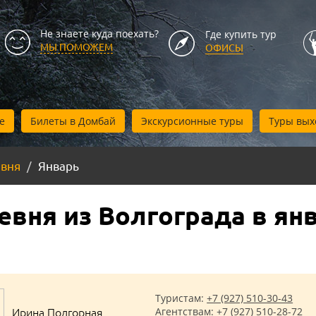
Не знаете куда поехать?
Где купить тур
МЫ ПОМОЖЕМ
ОФИСЫ
е
Билеты в Домбай
Экскурсионные туры
Туры вых
евня
Январь
евня из Волгограда в ян
Туристам:
+7 (927) 510-30-43
Ирина Подгорная
Агентствам:
+7 (927) 510-28-72