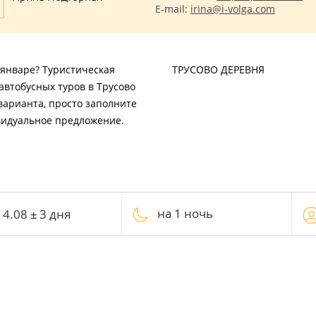
E-mail:
irina@i-volga.com
 январе? Туристическая
ТРУСОВО ДЕРЕВНЯ
втобусных туров в Трусово
варианта, просто заполните
видуальное предложение.
на 1 ночь