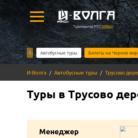
Туроператор РТО
008863
Автобусные туры
Билеты на Черное мор
И-Волга
Автобусные туры
Трусово дер
Туры в Трусово дер
Менеджер