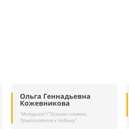
Ольга Геннадьевна
Кожевникова
"Интурист"/"Осколки памяти.
Прикосновение к подвигу"