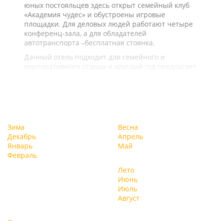
юных постояльцев здесь открыт семейный клуб
«Академия чудес» и обустроены игровые
площадки. Для деловых людей работают четыре
конференц-зала, а для обладателей
автотранспорта –бесплатная стоянка.
Дачный отель подходит для семейного и
корпоративного отдыха и круглый год предлагает
целый ряд услуг и развлечений.
Зима
Весна
Декабрь
Апрель
Январь
Май
Февраль
Лето
Июнь
Июль
Август