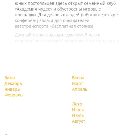
юных постояльцев здесь открыт семейный клуб
«Академия чудес» и обустроены игровые
площадки. Для деловых людей работают четыре
конференц-зала, а для обладателей
автотранспорта –бесплатная стоянка.
Дачный отель подходит для семейного и
корпоративного отдыха и круглый год предлагает
целый ряд услуг и развлечений.
Зима
Весна
Декабрь
Март
Январь
Апрель
Февраль
Лето
Июнь
Июль
Август