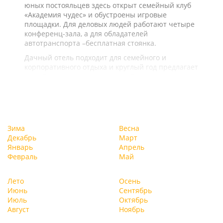
юных постояльцев здесь открыт семейный клуб
«Академия чудес» и обустроены игровые
площадки. Для деловых людей работают четыре
конференц-зала, а для обладателей
автотранспорта –бесплатная стоянка.
Дачный отель подходит для семейного и
корпоративного отдыха и круглый год предлагает
целый ряд услуг и развлечений.
Зима
Весна
Декабрь
Март
Январь
Апрель
Февраль
Май
Лето
Осень
Июнь
Сентябрь
Июль
Октябрь
Август
Ноябрь