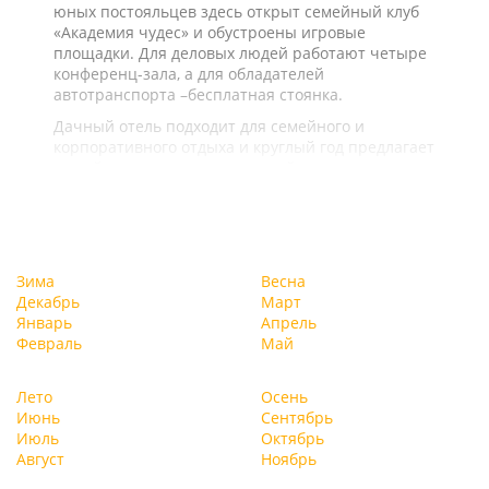
юных постояльцев здесь открыт семейный клуб
«Академия чудес» и обустроены игровые
площадки. Для деловых людей работают четыре
конференц-зала, а для обладателей
автотранспорта –бесплатная стоянка.
Дачный отель подходит для семейного и
корпоративного отдыха и круглый год предлагает
целый ряд услуг и развлечений.
Зима
Весна
Декабрь
Март
Январь
Апрель
Февраль
Май
Лето
Осень
Июнь
Сентябрь
Июль
Октябрь
Август
Ноябрь