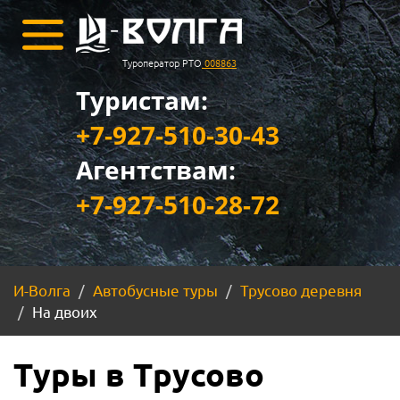
Туроператор РТО
008863
Туристам:
+7-927-510-30-43
Агентствам:
+7-927-510-28-72
И-Волга
Автобусные туры
Трусово деревня
На двоих
Туры в Трусово