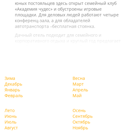
юных постояльцев здесь открыт семейный клуб
«Академия чудес» и обустроены игровые
площадки. Для деловых людей работают четыре
конференц-зала, а для обладателей
автотранспорта –бесплатная стоянка.
Дачный отель подходит для семейного и
корпоративного отдыха и круглый год предлагает
целый ряд услуг и развлечений.
Зима
Весна
Декабрь
Март
Январь
Апрель
Февраль
Май
Лето
Осень
Июнь
Сентябрь
Июль
Октябрь
Август
Ноябрь