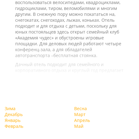
воспользоваться велосипедами, квадроциклами,
гидроциклами, тиром, веломобилями и многим
другим. В снежную пору можно покататься на,
снегокатах, снегоходах, лыжах, коньках. Отель
подходит и для отдыха с детьми, поскольку для
юных постояльцев здесь открыт семейный клуб
«Академия чудес» и обустроены игровые
площадки. Для деловых людей работают четыре
конференц-зала, а для обладателей
автотранспорта –бесплатная стоянка.
Дачный отель подходит для семейного и
корпоративного отдыха и круглый год предлагает
целый ряд услуг и развлечений.
Зима
Весна
Декабрь
Март
Январь
Апрель
Февраль
Май