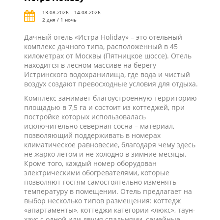
13.08.2026 – 14.08.2026
2 дня / 1 ночь
Дачный отель «Истра Holiday» – это отельный
комплекс дачного типа, расположенный в 45
километрах от Москвы (Пятницкое шоссе). Отель
находится в лесном массиве на берегу
Истринского водохранилища, где вода и чистый
воздух создают превосходные условия для отдыха.
Комплекс занимает благоустроенную территорию
площадью в 7,5 га и состоит из коттеджей, при
постройке которых использовалась
исключительно северная сосна – материал,
позволяющий поддерживать в номерах
климатическое равновесие, благодаря чему здесь
не жарко летом и не холодно в зимние месяцы.
Кроме того, каждый номер оборудован
электрическими обогревателями, которые
позволяют гостям самостоятельно изменять
температуру в помещении. Отель предлагает на
выбор несколько типов размещения: коттедж
«апартаменты», коттеджи категории «люкс», таун-
хаус с одной или двумя спальнями, семейные