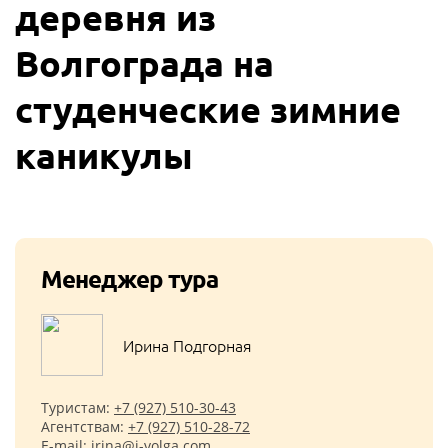
деревня из
Волгограда на
студенческие зимние
каникулы
Менеджер тура
Ирина Подгорная
Туристам:
+7 (927) 510-30-43
Агентствам:
+7 (927) 510-28-72
E-mail:
irina@i-volga.com