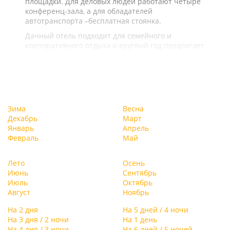
площадки. Для деловых людей работают четыре
конференц-зала, а для обладателей
автотранспорта –бесплатная стоянка.
Дачный отель подходит для семейного и
корпоративного отдыха и круглый год предлагает
целый ряд услуг и развлечений.
Зима
Весна
Декабрь
Март
Январь
Апрель
Февраль
Май
Лето
Осень
Июнь
Сентябрь
Июль
Октябрь
Август
Ноябрь
На 2 дня
На 5 дней / 4 ночи
На 3 дня / 2 ночи
На 1 день
На 4 дня / 3 ночи
На 6 дней / 5 ночей