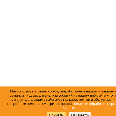
Мы используем файлы cookie, разработанные нашими специали
третьими лицами, для анализа событий на нашем веб-сайте, что 
нам улучшать взаимодействие с пользователями и обслуживание
подробные сведения смотрите в нашей
Политике обработки перс
данных
.
Принять
Отклонить