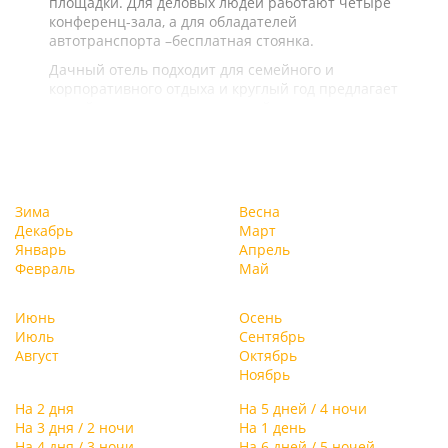
площадки. Для деловых людей работают четыре
конференц-зала, а для обладателей
автотранспорта –бесплатная стоянка.
Дачный отель подходит для семейного и
корпоративного отдыха и круглый год предлагает
целый ряд услуг и развлечений.
Зима
Весна
Декабрь
Март
Январь
Апрель
Февраль
Май
Июнь
Осень
Июль
Сентябрь
Август
Октябрь
Ноябрь
На 2 дня
На 5 дней / 4 ночи
На 3 дня / 2 ночи
На 1 день
На 4 дня / 3 ночи
На 6 дней / 5 ночей