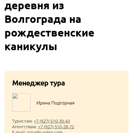
деревня из
Волгограда на
рождественские
каникулы
Менеджер тура
Ирина Подгорная
Туристам:
+7 (927) 510-30-43
Агентствам:
+7 (927) 510-28-72
E-mail:
irina@i-volga.com