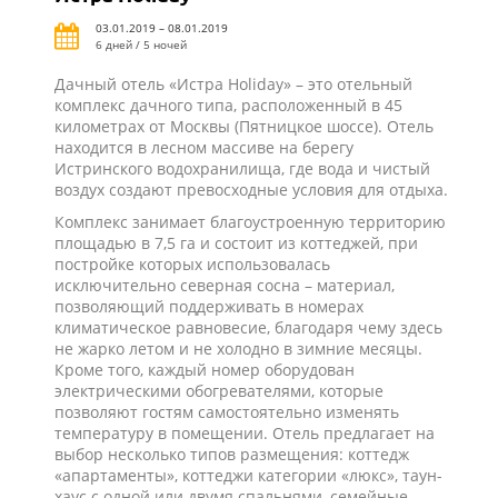
03.01.2019 – 08.01.2019
6 дней / 5 ночей
Дачный отель «Истра Holiday» – это отельный
комплекс дачного типа, расположенный в 45
километрах от Москвы (Пятницкое шоссе). Отель
находится в лесном массиве на берегу
Истринского водохранилища, где вода и чистый
воздух создают превосходные условия для отдыха.
Комплекс занимает благоустроенную территорию
площадью в 7,5 га и состоит из коттеджей, при
постройке которых использовалась
исключительно северная сосна – материал,
позволяющий поддерживать в номерах
климатическое равновесие, благодаря чему здесь
не жарко летом и не холодно в зимние месяцы.
Кроме того, каждый номер оборудован
электрическими обогревателями, которые
позволяют гостям самостоятельно изменять
температуру в помещении. Отель предлагает на
выбор несколько типов размещения: коттедж
«апартаменты», коттеджи категории «люкс», таун-
хаус с одной или двумя спальнями, семейные