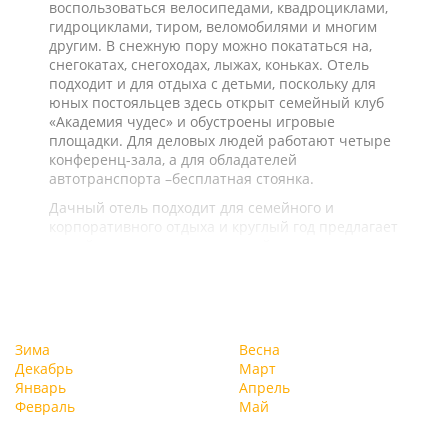
воспользоваться велосипедами, квадроциклами,
гидроциклами, тиром, веломобилями и многим
другим. В снежную пору можно покататься на,
снегокатах, снегоходах, лыжах, коньках. Отель
подходит и для отдыха с детьми, поскольку для
юных постояльцев здесь открыт семейный клуб
«Академия чудес» и обустроены игровые
площадки. Для деловых людей работают четыре
конференц-зала, а для обладателей
автотранспорта –бесплатная стоянка.
Дачный отель подходит для семейного и
корпоративного отдыха и круглый год предлагает
целый ряд услуг и развлечений.
Зима
Весна
Декабрь
Март
Январь
Апрель
Февраль
Май